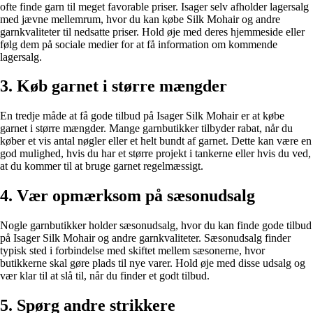
ofte finde garn til meget favorable priser. Isager selv afholder lagersalg
med jævne mellemrum, hvor du kan købe Silk Mohair og andre
garnkvaliteter til nedsatte priser. Hold øje med deres hjemmeside eller
følg dem på sociale medier for at få information om kommende
lagersalg.
3. Køb garnet i større mængder
En tredje måde at få gode tilbud på Isager Silk Mohair er at købe
garnet i større mængder. Mange garnbutikker tilbyder rabat, når du
køber et vis antal nøgler eller et helt bundt af garnet. Dette kan være en
god mulighed, hvis du har et større projekt i tankerne eller hvis du ved,
at du kommer til at bruge garnet regelmæssigt.
4. Vær opmærksom på sæsonudsalg
Nogle garnbutikker holder sæsonudsalg, hvor du kan finde gode tilbud
på Isager Silk Mohair og andre garnkvaliteter. Sæsonudsalg finder
typisk sted i forbindelse med skiftet mellem sæsonerne, hvor
butikkerne skal gøre plads til nye varer. Hold øje med disse udsalg og
vær klar til at slå til, når du finder et godt tilbud.
5. Spørg andre strikkere