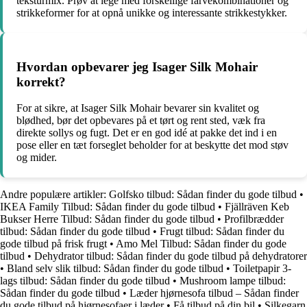
teksturmix. Prøv at lege med forskellige farvekombinationer og
strikkeformer for at opnå unikke og interessante strikkestykker.
Hvordan opbevarer jeg Isager Silk Mohair
korrekt?
For at sikre, at Isager Silk Mohair bevarer sin kvalitet og
blødhed, bør det opbevares på et tørt og rent sted, væk fra
direkte sollys og fugt. Det er en god idé at pakke det ind i en
pose eller en tæt forseglet beholder for at beskytte det mod støv
og mider.
Andre populære artikler:
Golfsko tilbud: Sådan finder du gode tilbud
•
IKEA Family Tilbud: Sådan finder du gode tilbud
•
Fjällräven Keb
Bukser Herre Tilbud: Sådan finder du gode tilbud
•
Profilbrædder
tilbud: Sådan finder du gode tilbud
•
Frugt tilbud: Sådan finder du
gode tilbud på frisk frugt
•
Amo Mel Tilbud: Sådan finder du gode
tilbud
•
Dehydrator tilbud: Sådan finder du gode tilbud på dehydratorer
•
Bland selv slik tilbud: Sådan finder du gode tilbud
•
Toiletpapir 3-
lags tilbud: Sådan finder du gode tilbud
•
Mushroom lampe tilbud:
Sådan finder du gode tilbud
•
Læder hjørnesofa tilbud – Sådan finder
du gode tilbud på hjørnesofaer i læder
•
Få tilbud på din bil
•
Silkegarn