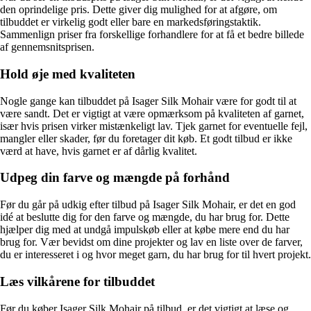
den oprindelige pris. Dette giver dig mulighed for at afgøre, om
tilbuddet er virkelig godt eller bare en markedsføringstaktik.
Sammenlign priser fra forskellige forhandlere for at få et bedre billede
af gennemsnitsprisen.
Hold øje med kvaliteten
Nogle gange kan tilbuddet på Isager Silk Mohair være for godt til at
være sandt. Det er vigtigt at være opmærksom på kvaliteten af garnet,
især hvis prisen virker mistænkeligt lav. Tjek garnet for eventuelle fejl,
mangler eller skader, før du foretager dit køb. Et godt tilbud er ikke
værd at have, hvis garnet er af dårlig kvalitet.
Udpeg din farve og mængde på forhånd
Før du går på udkig efter tilbud på Isager Silk Mohair, er det en god
idé at beslutte dig for den farve og mængde, du har brug for. Dette
hjælper dig med at undgå impulskøb eller at købe mere end du har
brug for. Vær bevidst om dine projekter og lav en liste over de farver,
du er interesseret i og hvor meget garn, du har brug for til hvert projekt.
Læs vilkårene for tilbuddet
Før du køber Isager Silk Mohair på tilbud, er det vigtigt at læse og