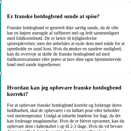
Er franske hotdogbrød sunde at spise?
Franske hotdogbrød er generelt ikke særlig sunde, da de ofte
har en højere mængde af raffineret mel og fedt sammenlignet
med fuldkornsbrød. De er lækre til lejlighedsvise
spiseoplevelser, men det anbefales at nyde dem med måde for at
opretholde en sund kost. Hvis du ønsker en sundere mulighed,
kan du overveje at skifte de franske hotdogbrød ud med
fuldkornsvarianter eller prøve at lave dine egne hjemmelavede
brød med sunde ingredienser.
Hvordan kan jeg opbevare franske hotdogbrød
korrekt?
For at opbevare franske hotdogbrød korrekt og forlænge deres
holdbarhed, skal de opbevares i en lufttæt pose eller beholder
ved stuetemperatur. Undgå at udsætte brødene for fugt, da det
kan forårsage mugdannelse. Hvis de er blevet opvarmet, kan du
opbevare dem i køleskabet i op til 2-3 dage. Hvis du vil bevare