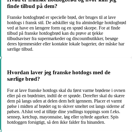
finde tilbud på dem?
Franske hotdogbrød er specielle brød, der bruges til at lave
hotdogs i fransk stil. De adskiller sig fra almindelige hotdogbrød
ved at have en længere form og en sprød skorpe. For at finde
tilbud på franske hotdogbrød kan du prøve at tjekke
tilbudsaviser fra supermarkeder og discountbutikker, besøge
deres hjemmesider eller kontakte lokale bagerier, der måske har
særlige tilbud.
Hvordan laver jeg franske hotdogs med de
særlige brød?
For at lave franske hotdogs skal du først varme brødene i ovnen
eller på en brødrister, indtil de er sprøde. Derefter skal du skære
dem på langs uden at delen dem helt igennem. Placer et varmt
pølse i midten af brødet og to skiver smeltet ost langs siderne af
pølsen. Afslut ved at tilføje dine yndlings toppings som f.eks.
sennep, ketchup, mayonnaise, løg eller syltede agurker. Spis
hotdoggen forsigtigt, så den ikke falder fra hinanden.