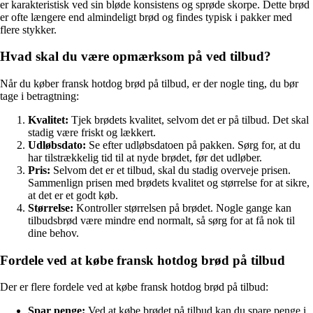
er karakteristisk ved sin bløde konsistens og sprøde skorpe. Dette brød
er ofte længere end almindeligt brød og findes typisk i pakker med
flere stykker.
Hvad skal du være opmærksom på ved tilbud?
Når du køber fransk hotdog brød på tilbud, er der nogle ting, du bør
tage i betragtning:
Kvalitet:
Tjek brødets kvalitet, selvom det er på tilbud. Det skal
stadig være friskt og lækkert.
Udløbsdato:
Se efter udløbsdatoen på pakken. Sørg for, at du
har tilstrækkelig tid til at nyde brødet, før det udløber.
Pris:
Selvom det er et tilbud, skal du stadig overveje prisen.
Sammenlign prisen med brødets kvalitet og størrelse for at sikre,
at det er et godt køb.
Størrelse:
Kontroller størrelsen på brødet. Nogle gange kan
tilbudsbrød være mindre end normalt, så sørg for at få nok til
dine behov.
Fordele ved at købe fransk hotdog brød på tilbud
Der er flere fordele ved at købe fransk hotdog brød på tilbud:
Spar penge:
Ved at købe brødet på tilbud kan du spare penge i