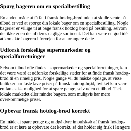
Spørg bageren om en specialbestilling
En anden måde at få fat i fransk hotdog-brød uden at skulle vente på
tilbud er ved at spørge din lokale bager om en specialbestilling. Nogle
bagerier er villige til at bage fransk hotdog-brød på bestilling, selvom
det ikke er en del af deres daglige sortiment. Det kan være en god idé
at kontakte bageren i forvejen for at arrangere dette.
Udforsk forskellige supermarkeder og
specialforretninger
Selvom tilbud ofte findes i supermarkeder og specialforretninger, kan
det være værd at udforske forskellige steder for at finde fransk hotdog-
brød til en rimelig pris. Nogle gange vil du måske opdage, at visse
butikker har faste lave priser på fransk hotdog-brød, hvilket kan være
en fantastisk mulighed for at spare penge, selv uden et tilbud. Tjek
lokale markedet eller mindre bagere, som muligvis har mere
overkommelige priser.
Opbevar fransk hotdog-brød korrekt
En måde at spare penge og undgå dyre impulskøb af fransk hotdog-
brød er at lære at opbevare det korrekt, så det holder sig frisk i længere