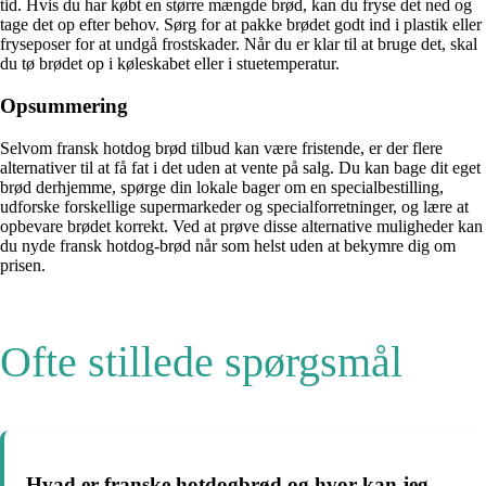
tid. Hvis du har købt en større mængde brød, kan du fryse det ned og
tage det op efter behov. Sørg for at pakke brødet godt ind i plastik eller
fryseposer for at undgå frostskader. Når du er klar til at bruge det, skal
du tø brødet op i køleskabet eller i stuetemperatur.
Opsummering
Selvom fransk hotdog brød tilbud kan være fristende, er der flere
alternativer til at få fat i det uden at vente på salg. Du kan bage dit eget
brød derhjemme, spørge din lokale bager om en specialbestilling,
udforske forskellige supermarkeder og specialforretninger, og lære at
opbevare brødet korrekt. Ved at prøve disse alternative muligheder kan
du nyde fransk hotdog-brød når som helst uden at bekymre dig om
prisen.
Ofte stillede spørgsmål
Hvad er franske hotdogbrød og hvor kan jeg