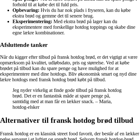
forhold til at købe det til fuld pris.
Opbevaring:
Hvis du har nok plads i fryseren, kan du købe
ekstra brød og gemme det til senere brug.
Eksperimentering:
Med ekstra brød på lager kan du
eksperimentere med forskellige hotdog toppings og skabe dine
egne lækre kombinationer.
Afsluttende tanker
Når du kigger efter tilbud på fransk hotdog brød, er det vigtigt at være
opmærksom på kvalitet, udløbsdato, pris og størrelse. Ved at købe
brødet på tilbud kan du spare penge og have mulighed for at
eksperimentere med dine hotdogs. Bliv økonomisk smart og nyd dine
lækre hotdogs med fransk hotdog brød købt på tilbud.
Jeg nyder virkelig at finde gode tilbud på fransk hotdog
brød. Det er en fantastisk måde at spare penge på,
samtidig med at man får en lækker snack. – Maria,
hotdog-elsker
Alternativer til fransk hotdog brød tilbud
Fransk hotdog er en klassisk street food favorit, der består af en lækker
pølse serveret i et luftigt og sprødt brød. Selvom fransk hotdog-brød