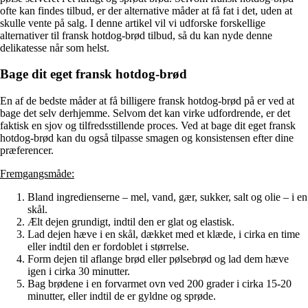
ofte kan findes tilbud, er der alternative måder at få fat i det, uden at
skulle vente på salg. I denne artikel vil vi udforske forskellige
alternativer til fransk hotdog-brød tilbud, så du kan nyde denne
delikatesse når som helst.
Bage dit eget fransk hotdog-brød
En af de bedste måder at få billigere fransk hotdog-brød på er ved at
bage det selv derhjemme. Selvom det kan virke udfordrende, er det
faktisk en sjov og tilfredsstillende proces. Ved at bage dit eget fransk
hotdog-brød kan du også tilpasse smagen og konsistensen efter dine
præferencer.
Fremgangsmåde:
Bland ingredienserne – mel, vand, gær, sukker, salt og olie – i en
skål.
Ælt dejen grundigt, indtil den er glat og elastisk.
Lad dejen hæve i en skål, dækket med et klæde, i cirka en time
eller indtil den er fordoblet i størrelse.
Form dejen til aflange brød eller pølsebrød og lad dem hæve
igen i cirka 30 minutter.
Bag brødene i en forvarmet ovn ved 200 grader i cirka 15-20
minutter, eller indtil de er gyldne og sprøde.