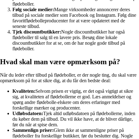
flødeboller.
Følg sociale medier:
Mange virksomheder annoncerer deres
tilbud på sociale medier som Facebook og Instagram. Følg dine
favoritflødebolleproducenter for at være opdateret med de
seneste tilbud.
Tjek discountbutikker:
Nogle discountbutikker har også
flødeboller til salg til en lavere pris. Besøg dine lokale
discountbutikker for at se, om de har nogle gode tilbud på
flødeboller.
Hvad skal man være opmærksom på?
Når du leder efter tilbud på flødeboller, er der nogle ting, du skal være
opmærksom på for at sikre dig, at du får den bedste deal:
Kvaliteten:
Selvom prisen er vigtig, er det også vigtigt at sikre
sig, at kvaliteten af flødebollerne er god. Læs anmeldelser og
spørg andre flødebolle-elskere om deres erfaringer med
forskellige mærker og producenter.
Udløbsdatoen:
Tjek altid udløbsdatoen på flødebollerne, inden
du køber dem på tilbud. Du vil ikke have, at de bliver dårlige,
før du når at spise dem.
Sammenlign priser:
Glem ikke at sammenligne priser på
flødeboller fra forskellige butikker, før du beslutter dig. Nogle