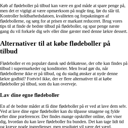
Køb af flødeboller på tilbud kan være en god måde at spare penge på,
men det er vigtigt at være opmærksom på nogle ting, før du slår til.
Kontroller holdbarhedsdatoen, kvaliteten og forpakningen af
flødebollerne, og sørg for at prisen er markant reduceret. Brug vores
tips til at finde de bedste tilbud på flødeboller, og spar penge næste
gang du vil forkæle dig selv eller dine gæster med denne lækre dessert.
Alternativer til at købe flødeboller på
tilbud
Flødeboller er en populær dansk sød delikatesse, der ofte kan findes på
tilbud i supermarkeder og konditorier. Men hvad gør du, når
flødebollerne ikke er på tilbud, og du stadig ønsker at nyde denne
lækre godbid? Fortvivl ikke, der er flere alternativer til at købe
flødeboller på tilbud, som du kan overveje.
Lav dine egne flødeboller
En af de bedste måder at få dine flødeboller på er ved at lave dem selv.
Ved at lave dine egne flødeboller kan du tilpasse smagene og fylde
efter dine præferencer. Der findes mange opskrifter online, der viser
dig, hvordan du kan lave flødeboller fra bunden. Det kan tage lidt tid
og kræve nogle ingredienser, men resultatet vil være det værd.