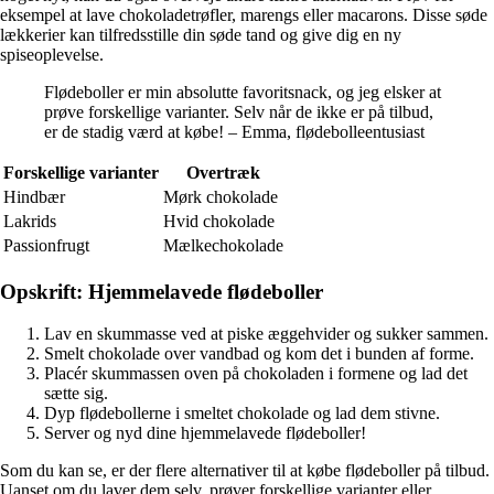
eksempel at lave chokoladetrøfler, marengs eller macarons. Disse søde
lækkerier kan tilfredsstille din søde tand og give dig en ny
spiseoplevelse.
Flødeboller er min absolutte favoritsnack, og jeg elsker at
prøve forskellige varianter. Selv når de ikke er på tilbud,
er de stadig værd at købe! – Emma, flødebolleentusiast
Forskellige varianter
Overtræk
Hindbær
Mørk chokolade
Lakrids
Hvid chokolade
Passionfrugt
Mælkechokolade
Opskrift: Hjemmelavede flødeboller
Lav en skummasse ved at piske æggehvider og sukker sammen.
Smelt chokolade over vandbad og kom det i bunden af forme.
Placér skummassen oven på chokoladen i formene og lad det
sætte sig.
Dyp flødebollerne i smeltet chokolade og lad dem stivne.
Server og nyd dine hjemmelavede flødeboller!
Som du kan se, er der flere alternativer til at købe flødeboller på tilbud.
Uanset om du laver dem selv, prøver forskellige varianter eller