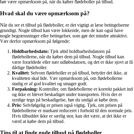
bør være opmærksom på, når du køber flødeboller på tilbud.
Hvad skal du være opmærksom på?
Når du ser et tilbud på flødeboller, er det vigtigt at læse betingelserne
grundigt. Nogle tilbud kan være lokkende, men de kan også have
nogle begrænsninger eller betingelser, som gør det mindre attraktivt.
Vær derfor opmærksom på følgende:
Holdbarhedsdato:
Tjek altid holdbarhedsdatoen på
flødebollerne, når du køber dem på tilbud. Nogle tilbud kan
være forældede eller nær udløbsdatoen, og det er ikke sjovt at få
dårlige flødeboller.
Kvalitet:
Selvom flødeboller er på tilbud, betyder det ikke, at
kvaliteten skal lide. Vær opmærksom på, om flødebollerne
stadig er af god kvalitet og smager godt.
Forpakning:
Kontroller, om flødebollerne er korrekt pakket ind
og ikke er blevet beskadiget under transporten. Hvis der er
synlige tegn på beskadigelse, bør du undgå at købe dem.
Pris:
Selvfølgelig er prisen også vigtig. Tjek, om prisen på
flødebollerne er markant reduceret i forhold til den normale pris.
Hvis tilbuddet ikke er særlig stor, kan det være, at det ikke er
værd at købe dem på tilbud.
Tips til at finde gode tilbud på flødeboller