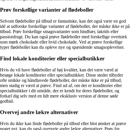
Prøv forskellige varianter af flødeboller
Selvom flødeboller på tilbud er fantastiske, kan det også være en god
idé at udforske forskellige varianter af flødeboller, der måske ikke er på
tilbud. Prøv forskellige smagsvarianter som hindbær, lakrids eller
passionfrugt. Du kan også prøve flødeboller med forskellige overtræk
som mørk chokolade eller hvid chokolade. Ved at prøve forskellige
typer flødeboller kan du opleve nye og spændende smagsoplevelser.
Find lokale konditorier eller specialbutikker
Hvis du vil have flødeboller af høj kvalitet, kan det være værd at
besøge lokale konditorier eller specialbutikker. Disse steder tilbyder
ofte unikke og håndlavede flødeboller, der måske ikke er på tilbud,
men stadig er værd at prøve. Find ud af, om der er konditorier eller
specialbutikker i dit område, der er kendt for deres flødeboller, og
forkæl dig selv med en lidt mere eksklusiv version af denne søde
godbid.
Overvej andre lækre alternativer
Hvis du ikke kan finde flødeboller på tilbud eller blot ønsker at prøve
noget nyt, kan du også overveje andre lækre alternativer. Prøv for