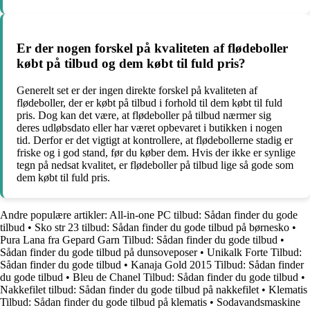
Er der nogen forskel på kvaliteten af flødeboller
købt på tilbud og dem købt til fuld pris?
Generelt set er der ingen direkte forskel på kvaliteten af
flødeboller, der er købt på tilbud i forhold til dem købt til fuld
pris. Dog kan det være, at flødeboller på tilbud nærmer sig
deres udløbsdato eller har været opbevaret i butikken i nogen
tid. Derfor er det vigtigt at kontrollere, at flødebollerne stadig er
friske og i god stand, før du køber dem. Hvis der ikke er synlige
tegn på nedsat kvalitet, er flødeboller på tilbud lige så gode som
dem købt til fuld pris.
Andre populære artikler:
All-in-one PC tilbud: Sådan finder du gode
tilbud
•
Sko str 23 tilbud: Sådan finder du gode tilbud på børnesko
•
Pura Lana fra Gepard Garn Tilbud: Sådan finder du gode tilbud
•
Sådan finder du gode tilbud på dunsoveposer
•
Unikalk Forte Tilbud:
Sådan finder du gode tilbud
•
Kanaja Gold 2015 Tilbud: Sådan finder
du gode tilbud
•
Bleu de Chanel Tilbud: Sådan finder du gode tilbud
•
Nakkefilet tilbud: Sådan finder du gode tilbud på nakkefilet
•
Klematis
Tilbud: Sådan finder du gode tilbud på klematis
•
Sodavandsmaskine