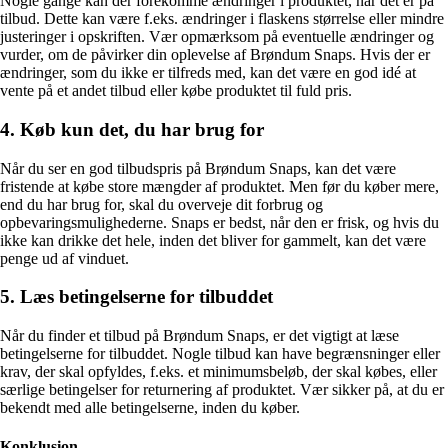
Nogle gange kan der forekomme ændringer i produktet, når det er på
tilbud. Dette kan være f.eks. ændringer i flaskens størrelse eller mindre
justeringer i opskriften. Vær opmærksom på eventuelle ændringer og
vurder, om de påvirker din oplevelse af Brøndum Snaps. Hvis der er
ændringer, som du ikke er tilfreds med, kan det være en god idé at
vente på et andet tilbud eller købe produktet til fuld pris.
4. Køb kun det, du har brug for
Når du ser en god tilbudspris på Brøndum Snaps, kan det være
fristende at købe store mængder af produktet. Men før du køber mere,
end du har brug for, skal du overveje dit forbrug og
opbevaringsmulighederne. Snaps er bedst, når den er frisk, og hvis du
ikke kan drikke det hele, inden det bliver for gammelt, kan det være
penge ud af vinduet.
5. Læs betingelserne for tilbuddet
Når du finder et tilbud på Brøndum Snaps, er det vigtigt at læse
betingelserne for tilbuddet. Nogle tilbud kan have begrænsninger eller
krav, der skal opfyldes, f.eks. et minimumsbeløb, der skal købes, eller
særlige betingelser for returnering af produktet. Vær sikker på, at du er
bekendt med alle betingelserne, inden du køber.
Konklusion