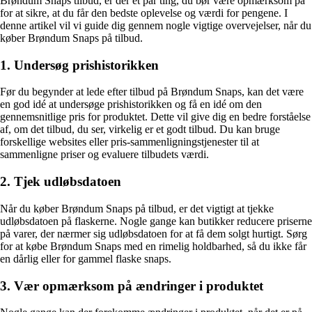
Brøndum Snaps tilbud, er der et par ting, du bør være opmærksom på
for at sikre, at du får den bedste oplevelse og værdi for pengene. I
denne artikel vil vi guide dig gennem nogle vigtige overvejelser, når du
køber Brøndum Snaps på tilbud.
1. Undersøg prishistorikken
Før du begynder at lede efter tilbud på Brøndum Snaps, kan det være
en god idé at undersøge prishistorikken og få en idé om den
gennemsnitlige pris for produktet. Dette vil give dig en bedre forståelse
af, om det tilbud, du ser, virkelig er et godt tilbud. Du kan bruge
forskellige websites eller pris-sammenligningstjenester til at
sammenligne priser og evaluere tilbudets værdi.
2. Tjek udløbsdatoen
Når du køber Brøndum Snaps på tilbud, er det vigtigt at tjekke
udløbsdatoen på flaskerne. Nogle gange kan butikker reducere priserne
på varer, der nærmer sig udløbsdatoen for at få dem solgt hurtigt. Sørg
for at købe Brøndum Snaps med en rimelig holdbarhed, så du ikke får
en dårlig eller for gammel flaske snaps.
3. Vær opmærksom på ændringer i produktet