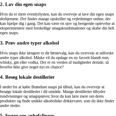
2. Lav din egen snaps
Hvis du er mere eventyrlysten, kan du overveje at lave din egen snaps
derhjemme. Der findes mange opskrifter og vejledninger online, der
kan hjælpe dig i gang. Det kan være en sjov og berigende oplevelse at
eksperimentere med forskellige smagskombinationer og skabe din helt
egen snaps.
3. Prøv andre typer alkohol
Hvis snaps ikke længere er dit førstevalg, kan du overveje at udforske
andre typer alkohol. Måske vil du opdage en ny favorit blandt rom,
whisky, gin eller vodka. Der er en verden af ​​muligheder derude, så
hvorfor ikke give noget nyt en chance?
4. Besøg lokale destillerier
I stedet for at købe Brøndum snaps på tilbud, kan du overveje at
besøge lokale destillerier i dit område. Mange destillerier tilbyder
rundvisninger og smagsprøver, hvor du kan lære mere om deres
produkter og finde unikke alkoholiske drikkevarer, som du ikke finder
andre steder.
5. Spørg om anbefalinger