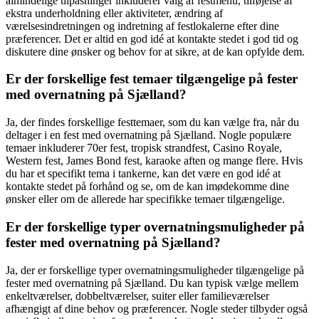
almindelige tilpasninger inkluderer valg af festmenu, tilføjelse af
ekstra underholdning eller aktiviteter, ændring af
værelsesindretningen og indretning af festlokalerne efter dine
præferencer. Det er altid en god idé at kontakte stedet i god tid og
diskutere dine ønsker og behov for at sikre, at de kan opfylde dem.
Er der forskellige fest temaer tilgængelige på fester
med overnatning på Sjælland?
Ja, der findes forskellige festtemaer, som du kan vælge fra, når du
deltager i en fest med overnatning på Sjælland. Nogle populære
temaer inkluderer 70er fest, tropisk strandfest, Casino Royale,
Western fest, James Bond fest, karaoke aften og mange flere. Hvis
du har et specifikt tema i tankerne, kan det være en god idé at
kontakte stedet på forhånd og se, om de kan imødekomme dine
ønsker eller om de allerede har specifikke temaer tilgængelige.
Er der forskellige typer overnatningsmuligheder på
fester med overnatning på Sjælland?
Ja, der er forskellige typer overnatningsmuligheder tilgængelige på
fester med overnatning på Sjælland. Du kan typisk vælge mellem
enkeltværelser, dobbeltværelser, suiter eller familieværelser
afhængigt af dine behov og præferencer. Nogle steder tilbyder også