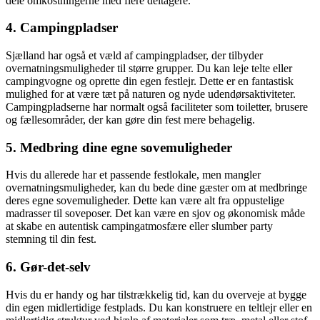
dele omkostningerne med flere deltagere.
4. Campingpladser
Sjælland har også et væld af campingpladser, der tilbyder
overnatningsmuligheder til større grupper. Du kan leje telte eller
campingvogne og oprette din egen festlejr. Dette er en fantastisk
mulighed for at være tæt på naturen og nyde udendørsaktiviteter.
Campingpladserne har normalt også faciliteter som toiletter, brusere
og fællesområder, der kan gøre din fest mere behagelig.
5. Medbring dine egne sovemuligheder
Hvis du allerede har et passende festlokale, men mangler
overnatningsmuligheder, kan du bede dine gæster om at medbringe
deres egne sovemuligheder. Dette kan være alt fra oppustelige
madrasser til soveposer. Det kan være en sjov og økonomisk måde
at skabe en autentisk campingatmosfære eller slumber party
stemning til din fest.
6. Gør-det-selv
Hvis du er handy og har tilstrækkelig tid, kan du overveje at bygge
din egen midlertidige festplads. Du kan konstruere en teltlejr eller en