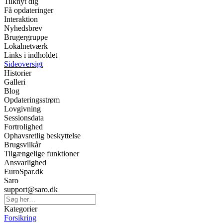
Tilknyt dig
Få opdateringer
Interaktion
Nyhedsbrev
Brugergruppe
Lokalnetværk
Links i indholdet
Sideoversigt
Historier
Galleri
Blog
Opdateringsstrøm
Lovgivning
Sessionsdata
Fortrolighed
Ophavsretlig beskyttelse
Brugsvilkår
Tilgængelige funktioner
Ansvarlighed
EuroSpar.dk
Saro
support@saro.dk
Kategorier
Forsikring