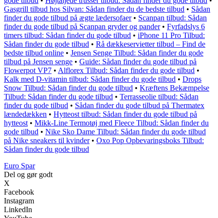
gode tilbud
•
Højtaljede trusser tilbud: Sådan finder du gode tilbud
•
Gasgrill tilbud hos Silvan: Sådan finder du de bedste tilbud
•
Sådan
finder du gode tilbud på ægte lædersofaer
•
Scanpan tilbud: Sådan
finder du gode tilbud på Scanpan gryder og pander
•
Fyrfadslys 6
timers tilbud: Sådan finder du gode tilbud
•
iPhone 11 Pro Tilbud:
Sådan finder du gode tilbud
•
Rå dækkeservietter tilbud – Find de
bedste tilbud online
•
Jensen Senge Tilbud: Sådan finder du gode
tilbud på Jensen senge
•
Guide: Sådan finder du gode tilbud på
Flowerpot VP7
•
Alflorex Tilbud: Sådan finder du gode tilbud
•
Kalk med D-vitamin tilbud: Sådan finder du gode tilbud
•
Drops
Snow Tilbud: Sådan finder du gode tilbud
•
Kræftens Bekæmpelse
Tilbud: Sådan finder du gode tilbud
•
Terrasseolie tilbud: Sådan
finder du gode tilbud
•
Sådan finder du gode tilbud på Thermatex
lændedækken
•
Hytteost tilbud: Sådan finder du gode tilbud på
hytteost
•
Mikk-Line Termotøj med Fleece Tilbud: Sådan finder du
gode tilbud
•
Nike Sko Dame Tilbud: Sådan finder du gode tilbud
på Nike sneakers til kvinder
•
Oxo Pop Opbevaringsboks Tilbud:
Sådan finder du gode tilbud
Euro Spar
Del og gør godt
X
Facebook
Instagram
LinkedIn