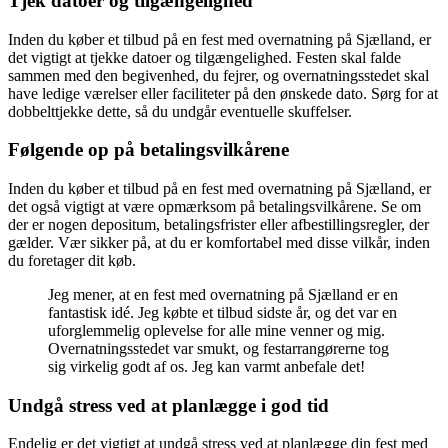
Tjek datoer og tilgængelighed
Inden du køber et tilbud på en fest med overnatning på Sjælland, er
det vigtigt at tjekke datoer og tilgængelighed. Festen skal falde
sammen med den begivenhed, du fejrer, og overnatningsstedet skal
have ledige værelser eller faciliteter på den ønskede dato. Sørg for at
dobbelttjekke dette, så du undgår eventuelle skuffelser.
Følgende op på betalingsvilkårene
Inden du køber et tilbud på en fest med overnatning på Sjælland, er
det også vigtigt at være opmærksom på betalingsvilkårene. Se om
der er nogen depositum, betalingsfrister eller afbestillingsregler, der
gælder. Vær sikker på, at du er komfortabel med disse vilkår, inden
du foretager dit køb.
Jeg mener, at en fest med overnatning på Sjælland er en
fantastisk idé. Jeg købte et tilbud sidste år, og det var en
uforglemmelig oplevelse for alle mine venner og mig.
Overnatningsstedet var smukt, og festarrangørerne tog
sig virkelig godt af os. Jeg kan varmt anbefale det!
Undgå stress ved at planlægge i god tid
Endelig er det vigtigt at undgå stress ved at planlægge din fest med