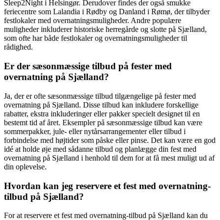
Sleep2Night i Helsingør. Derudover findes der også smukke
feriecentre som Lalandia i Rødby og Danland i Rømø, der tilbyder
festlokaler med overnatningsmuligheder. Andre populære
muligheder inkluderer historiske herregårde og slotte på Sjælland,
som ofte har både festlokaler og overnatningsmuligheder til
rådighed.
Er der sæsonmæssige tilbud på fester med
overnatning på Sjælland?
Ja, der er ofte sæsonmæssige tilbud tilgængelige på fester med
overnatning på Sjælland. Disse tilbud kan inkludere forskellige
rabatter, ekstra inkluderinger eller pakker specielt designet til en
bestemt tid af året. Eksempler på sæsonmæssige tilbud kan være
sommerpakker, jule- eller nytårsarrangementer eller tilbud i
forbindelse med højtider som påske eller pinse. Det kan være en god
idé at holde øje med sådanne tilbud og planlægge din fest med
overnatning på Sjælland i henhold til dem for at få mest muligt ud af
din oplevelse.
Hvordan kan jeg reservere et fest med overnatning-
tilbud på Sjælland?
For at reservere et fest med overnatning-tilbud på Sjælland kan du