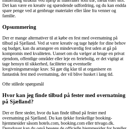
midlertidig struktur ved hjælp af materialer som træ, metal eller stof.
Det kan være en kreativ og spændende udfordring, og du kan endda
spare penge ved at genbruge materialer eller låne fra venner og
familie.
Opsummering
Der er mange alternativer til at købe en fest med overnatning på
tilbud på Sjælland. Ved at være kreativ og tage højde for dine behov
og budget, kan du arrangere en mindeværdig fest uden at gå på
kompromis med kvaliteten. Uanset om du vælger at bruge en privat
ejendom, offentlige områder eller leje en feriebolig, er det vigtigt at
tage hensyn til sikkerhed, faciliteter og eventuelle
lovgivningsmæssige krav. Så gør dig klar til at organisere en
fantastisk fest med overnatning, der vil blive husket i lang tid.
Ofte stillede spørgsmål
Hvor kan jeg finde tilbud på fester med overnatning
på Sjælland?
Der er flere steder, hvor du kan finde tilbud på fester med
overnatning på Sjælland. Du kan tjekke forskellige booking-
hjemmesider såsom hotels.com, booking.com eller trivago.dk.
Derudover kan du også besøge de officielle hjemmesider for hoteller