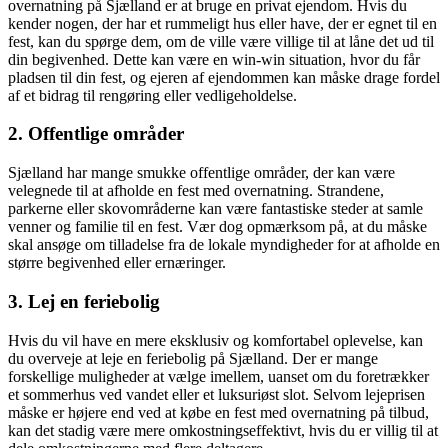
overnatning på Sjælland er at bruge en privat ejendom. Hvis du
kender nogen, der har et rummeligt hus eller have, der er egnet til en
fest, kan du spørge dem, om de ville være villige til at låne det ud til
din begivenhed. Dette kan være en win-win situation, hvor du får
pladsen til din fest, og ejeren af ejendommen kan måske drage fordel
af et bidrag til rengøring eller vedligeholdelse.
2. Offentlige områder
Sjælland har mange smukke offentlige områder, der kan være
velegnede til at afholde en fest med overnatning. Strandene,
parkerne eller skovområderne kan være fantastiske steder at samle
venner og familie til en fest. Vær dog opmærksom på, at du måske
skal ansøge om tilladelse fra de lokale myndigheder for at afholde en
større begivenhed eller ernæringer.
3. Lej en feriebolig
Hvis du vil have en mere eksklusiv og komfortabel oplevelse, kan
du overveje at leje en feriebolig på Sjælland. Der er mange
forskellige muligheder at vælge imellem, uanset om du foretrækker
et sommerhus ved vandet eller et luksuriøst slot. Selvom lejeprisen
måske er højere end ved at købe en fest med overnatning på tilbud,
kan det stadig være mere omkostningseffektivt, hvis du er villig til at