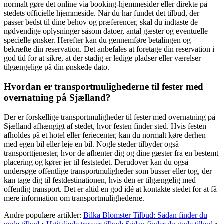
normalt gøre det online via booking-hjemmesider eller direkte på
stedets officielle hjemmeside. Når du har fundet det tilbud, der
passer bedst til dine behov og præferencer, skal du indtaste de
nødvendige oplysninger såsom datoer, antal gæster og eventuelle
specielle ønsker. Herefter kan du gennemføre betalingen og
bekræfte din reservation. Det anbefales at foretage din reservation i
god tid for at sikre, at der stadig er ledige pladser eller værelser
tilgængelige på din ønskede dato.
Hvordan er transportmulighederne til fester med
overnatning på Sjælland?
Der er forskellige transportmuligheder til fester med overnatning på
Sjælland afhængigt af stedet, hvor festen finder sted. Hvis festen
afholdes på et hotel eller feriecenter, kan du normalt køre derhen
med egen bil eller leje en bil. Nogle steder tilbyder også
transporttjenester, hvor de afhenter dig og dine gæster fra en bestemt
placering og kører jer til feststedet. Derudover kan du også
undersøge offentlige transportmuligheder som busser eller tog, der
kan tage dig til festdestinationen, hvis den er tilgængelig med
offentlig transport. Det er altid en god idé at kontakte stedet for at få
mere information om transportmulighederne.
Andre populære artikler:
Bilka Blomster Tilbud: Sådan finder du