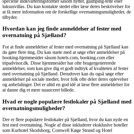
specielle indkvarteringsformer såsom hytter, glamping-telte eller
luksusvillas. Du kan kontakte stedet eller læse deres beskrivelser for
at få mere information om de forskellige overnatningsmuligheder, de
tilbyder.
Hvordan kan jeg finde anmeldelser af fester med
overnatning på Sjælland?
For at finde anmeldelser af fester med overnatning på Sjælland kan
du gøre flere ting. Du kan starte med at søge efter anmeldelser på
booking-hjemmesider såsom hotels.com, booking.com eller
tripadvisor.dk. Disse hjemmesider har ofte brugergenererede
anmeldelser, som kan give dig et godt indtryk af kvaliteten af fester
med overnatning på Sjælland. Derudover kan du også søge efter
anmeldelser på sociale medier, hvor folk ofte deler deres oplevelser
og anbefalinger. Det er altid en god idé at læse flere anmeldelser for
at danne dig et mere nuanceret billede.
Hvad er nogle populære festlokaler på Sjælland med
overnatningsmuligheder?
Der er flere populære festlokaler på Sjælland, hvor du kan nyde en
fest med overnatning. Nogle af disse inkluderer eksklusive hoteller
som Kurhotel Skodsborg, Comwell Køge Strand og Hotel