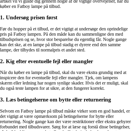
artikel vil vi guide dig gennem nogle af de vigtige overvejelser, når du
køber en Fatboy lampe på tilbud.
1. Undersøg prisen først
Før du hopper på et tilbud, er det vigtigt at undersøge den oprindelige
pris på Fatboy lampen. På den måde kan du sammenligne den med
tilbudsprisen og se, hvor stor besparelse du egentlig får. Nogle gange
kan det ske, at en lampe på tilbud stadig er dyrere end den samme
lampe, der tilbydes til normalpris et andet sted.
2. Kig efter eventuelle fejl eller mangler
Når du køber en lampe på tilbud, skal du være ekstra grundig med at
inspicere den for eventuelle fejl eller mangler. Tjek, om lampens
skærm eller ledning har nogen synlige skader. Hvis det er muligt, skal
du også teste lampen for at sikre, at den fungerer korrekt.
3. Læs betingelserne om bytte eller returnering
Selvom en Fatboy lampe på tilbud måske virker som en god handel, er
det vigtigt at være opmærksom på betingelserne for bytte eller
returnering. Nogle gange kan der være restriktioner eller ekstra gebyrer
forbundet med tilbudsvarer. Sørg for at læse og forstå disse betingelser,