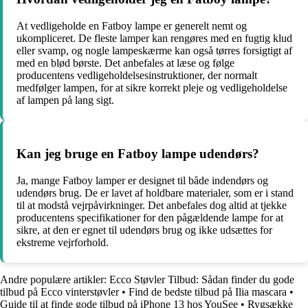
At vedligeholde en Fatboy lampe er generelt nemt og
ukompliceret. De fleste lamper kan rengøres med en fugtig klud
eller svamp, og nogle lampeskærme kan også tørres forsigtigt af
med en blød børste. Det anbefales at læse og følge
producentens vedligeholdelsesinstruktioner, der normalt
medfølger lampen, for at sikre korrekt pleje og vedligeholdelse
af lampen på lang sigt.
Kan jeg bruge en Fatboy lampe udendørs?
Ja, mange Fatboy lamper er designet til både indendørs og
udendørs brug. De er lavet af holdbare materialer, som er i stand
til at modstå vejrpåvirkninger. Det anbefales dog altid at tjekke
producentens specifikationer for den pågældende lampe for at
sikre, at den er egnet til udendørs brug og ikke udsættes for
ekstreme vejrforhold.
Andre populære artikler:
Ecco Støvler Tilbud: Sådan finder du gode
tilbud på Ecco vinterstøvler
•
Find de bedste tilbud på Ilia mascara
•
Guide til at finde gode tilbud på iPhone 13 hos YouSee
•
Rygsække