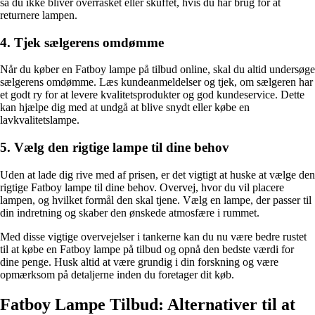
så du ikke bliver overrasket eller skuffet, hvis du har brug for at
returnere lampen.
4. Tjek sælgerens omdømme
Når du køber en Fatboy lampe på tilbud online, skal du altid undersøge
sælgerens omdømme. Læs kundeanmeldelser og tjek, om sælgeren har
et godt ry for at levere kvalitetsprodukter og god kundeservice. Dette
kan hjælpe dig med at undgå at blive snydt eller købe en
lavkvalitetslampe.
5. Vælg den rigtige lampe til dine behov
Uden at lade dig rive med af prisen, er det vigtigt at huske at vælge den
rigtige Fatboy lampe til dine behov. Overvej, hvor du vil placere
lampen, og hvilket formål den skal tjene. Vælg en lampe, der passer til
din indretning og skaber den ønskede atmosfære i rummet.
Med disse vigtige overvejelser i tankerne kan du nu være bedre rustet
til at købe en Fatboy lampe på tilbud og opnå den bedste værdi for
dine penge. Husk altid at være grundig i din forskning og være
opmærksom på detaljerne inden du foretager dit køb.
Fatboy Lampe Tilbud: Alternativer til at