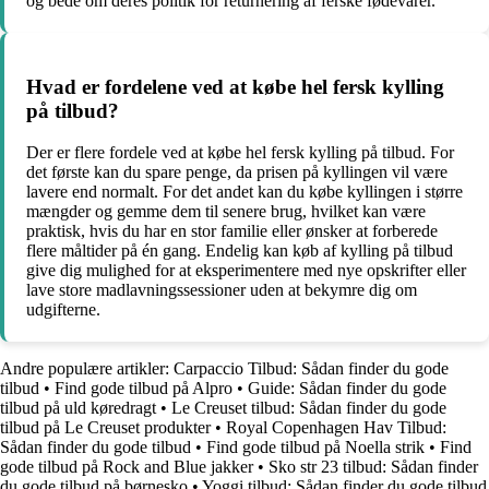
og bede om deres politik for returnering af ferske fødevarer.
Hvad er fordelene ved at købe hel fersk kylling
på tilbud?
Der er flere fordele ved at købe hel fersk kylling på tilbud. For
det første kan du spare penge, da prisen på kyllingen vil være
lavere end normalt. For det andet kan du købe kyllingen i større
mængder og gemme dem til senere brug, hvilket kan være
praktisk, hvis du har en stor familie eller ønsker at forberede
flere måltider på én gang. Endelig kan køb af kylling på tilbud
give dig mulighed for at eksperimentere med nye opskrifter eller
lave store madlavningssessioner uden at bekymre dig om
udgifterne.
Andre populære artikler:
Carpaccio Tilbud: Sådan finder du gode
tilbud
•
Find gode tilbud på Alpro
•
Guide: Sådan finder du gode
tilbud på uld køredragt
•
Le Creuset tilbud: Sådan finder du gode
tilbud på Le Creuset produkter
•
Royal Copenhagen Hav Tilbud:
Sådan finder du gode tilbud
•
Find gode tilbud på Noella strik
•
Find
gode tilbud på Rock and Blue jakker
•
Sko str 23 tilbud: Sådan finder
du gode tilbud på børnesko
•
Yoggi tilbud: Sådan finder du gode tilbud