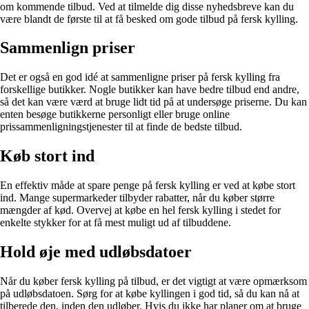
om kommende tilbud. Ved at tilmelde dig disse nyhedsbreve kan du
være blandt de første til at få besked om gode tilbud på fersk kylling.
Sammenlign priser
Det er også en god idé at sammenligne priser på fersk kylling fra
forskellige butikker. Nogle butikker kan have bedre tilbud end andre,
så det kan være værd at bruge lidt tid på at undersøge priserne. Du kan
enten besøge butikkerne personligt eller bruge online
prissammenligningstjenester til at finde de bedste tilbud.
Køb stort ind
En effektiv måde at spare penge på fersk kylling er ved at købe stort
ind. Mange supermarkeder tilbyder rabatter, når du køber større
mængder af kød. Overvej at købe en hel fersk kylling i stedet for
enkelte stykker for at få mest muligt ud af tilbuddene.
Hold øje med udløbsdatoer
Når du køber fersk kylling på tilbud, er det vigtigt at være opmærksom
på udløbsdatoen. Sørg for at købe kyllingen i god tid, så du kan nå at
tilberede den, inden den udløber. Hvis du ikke har planer om at bruge