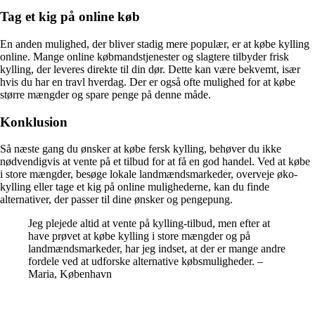
Tag et kig på online køb
En anden mulighed, der bliver stadig mere populær, er at købe kylling
online. Mange online købmandstjenester og slagtere tilbyder frisk
kylling, der leveres direkte til din dør. Dette kan være bekvemt, især
hvis du har en travl hverdag. Der er også ofte mulighed for at købe
større mængder og spare penge på denne måde.
Konklusion
Så næste gang du ønsker at købe fersk kylling, behøver du ikke
nødvendigvis at vente på et tilbud for at få en god handel. Ved at købe
i store mængder, besøge lokale landmændsmarkeder, overveje øko-
kylling eller tage et kig på online mulighederne, kan du finde
alternativer, der passer til dine ønsker og pengepung.
Jeg plejede altid at vente på kylling-tilbud, men efter at
have prøvet at købe kylling i store mængder og på
landmændsmarkeder, har jeg indset, at der er mange andre
fordele ved at udforske alternative købsmuligheder. –
Maria, København