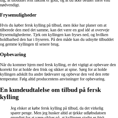
dig, at tilbuddet rent faktisk er godt, og at du ikke betaler mere end
nødvendigt.
Frysemuligheder
Hvis du køber fersk kylling på tilbud, men ikke har planer om at
tilberede den med det samme, kan det være en god idé at overveje
frysemulighederne. Tjek om kyllingen kan fryses ned, og hvilken
holdbarhed den har i fryseren. På den måde kan du udnytte tilbuddet
og gemme kyllingen til senere brug.
Opbevaring
Når du kommer hjem med fersk kylling, er det vigtigt at opbevare den
korrekt for at holde den frisk og sikker at spise. Sørg for at holde
kyllingen adskilt fra andre fødevarer og opbevar den ved den rette
temperatur. Følg altid producentens anvisninger for opbevaring.
En kundeudtalelse om tilbud på fersk
kylling
Jeg elsker at købe fersk kylling på tilbud, da det virkelig
sparer penge. Men jeg husker altid at tjekke udløbsdatoen
grundigt for at være sikker på, at kyllingen stadig er frisk.