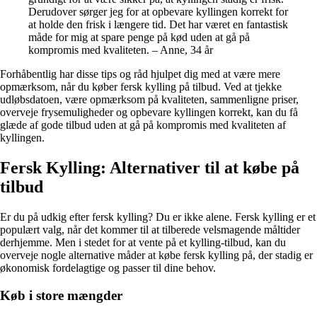
Derudover sørger jeg for at opbevare kyllingen korrekt for
at holde den frisk i længere tid. Det har været en fantastisk
måde for mig at spare penge på kød uden at gå på
kompromis med kvaliteten. – Anne, 34 år
Forhåbentlig har disse tips og råd hjulpet dig med at være mere
opmærksom, når du køber fersk kylling på tilbud. Ved at tjekke
udløbsdatoen, være opmærksom på kvaliteten, sammenligne priser,
overveje frysemuligheder og opbevare kyllingen korrekt, kan du få
glæde af gode tilbud uden at gå på kompromis med kvaliteten af
kyllingen.
Fersk Kylling: Alternativer til at købe på
tilbud
Er du på udkig efter fersk kylling? Du er ikke alene. Fersk kylling er et
populært valg, når det kommer til at tilberede velsmagende måltider
derhjemme. Men i stedet for at vente på et kylling-tilbud, kan du
overveje nogle alternative måder at købe fersk kylling på, der stadig er
økonomisk fordelagtige og passer til dine behov.
Køb i store mængder