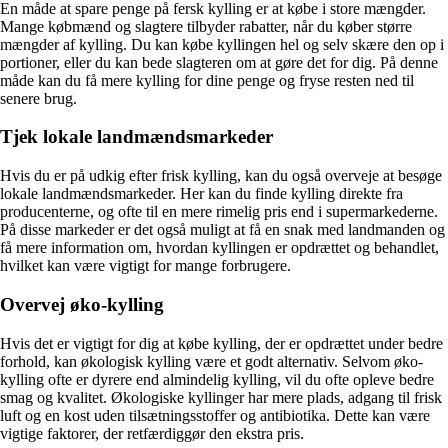
En måde at spare penge på fersk kylling er at købe i store mængder.
Mange købmænd og slagtere tilbyder rabatter, når du køber større
mængder af kylling. Du kan købe kyllingen hel og selv skære den op i
portioner, eller du kan bede slagteren om at gøre det for dig. På denne
måde kan du få mere kylling for dine penge og fryse resten ned til
senere brug.
Tjek lokale landmændsmarkeder
Hvis du er på udkig efter frisk kylling, kan du også overveje at besøge
lokale landmændsmarkeder. Her kan du finde kylling direkte fra
producenterne, og ofte til en mere rimelig pris end i supermarkederne.
På disse markeder er det også muligt at få en snak med landmanden og
få mere information om, hvordan kyllingen er opdrættet og behandlet,
hvilket kan være vigtigt for mange forbrugere.
Overvej øko-kylling
Hvis det er vigtigt for dig at købe kylling, der er opdrættet under bedre
forhold, kan økologisk kylling være et godt alternativ. Selvom øko-
kylling ofte er dyrere end almindelig kylling, vil du ofte opleve bedre
smag og kvalitet. Økologiske kyllinger har mere plads, adgang til frisk
luft og en kost uden tilsætningsstoffer og antibiotika. Dette kan være
vigtige faktorer, der retfærdiggør den ekstra pris.