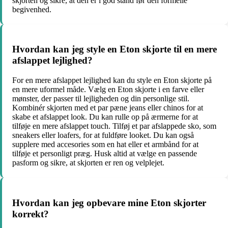
skjorten og sikre, at den er i god stand før den formelle
begivenhed.
Hvordan kan jeg style en Eton skjorte til en mere
afslappet lejlighed?
For en mere afslappet lejlighed kan du style en Eton skjorte på
en mere uformel måde. Vælg en Eton skjorte i en farve eller
mønster, der passer til lejligheden og din personlige stil.
Kombinér skjorten med et par pæne jeans eller chinos for at
skabe et afslappet look. Du kan rulle op på ærmerne for at
tilføje en mere afslappet touch. Tilføj et par afslappede sko, som
sneakers eller loafers, for at fuldføre looket. Du kan også
supplere med accesories som en hat eller et armbånd for at
tilføje et personligt præg. Husk altid at vælge en passende
pasform og sikre, at skjorten er ren og velplejet.
Hvordan kan jeg opbevare mine Eton skjorter
korrekt?