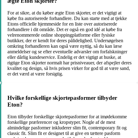
ægte Eton skjorter?
For at sikre, at du køber ægte Eton skjorter, er det vigtigt at
købe fra autoriserede forhandlere. Du kan starte med at tjekke
Etons officielle hjemmeside for en liste over autoriserede
forhandlere i dit område. Det er også en god idé at købe fra
velrenommerede online shoppingplatforme eller fysiske
butikker, der er kendt for deres pålidelighed. Undersøgelsen
omkring forhandleren kan også være nyttig, så du kan læse
anmeldelser og se efter eventuelle advarsler om forfalskninger
eller dårlig kundeservice. Endelig er det vigtigt at huske, at
rigtige Eton skjorter normalt har prisniveauer, der afspejler deres
kvalitet og design, så hvis prisen virker for god til at være sand,
er det værd at være forsigtig.
Hvilke forskellige skjortepasformer tilbyder
Eton?
Eton tilbyder forskellige skjortepasformer for at imødekomme
forskellige præferencer og kropstyper. Nogle af de mest
almindelige pasformer inkluderer slim fit, contemporary fit og
classic fit. Slim fit er designet til at give en tættere pasform