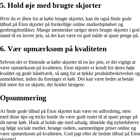
5. Hold øje med brugte skjorter
Hvis du er åben for at købe brugte skjorter, kan du også finde gode
tilbud på Eton skjorter på forskellige online markedspladser og
genbrugsbutikker. Mange mennesker sælger deres brugte skjorter i god
stand til en lavere pris, så det kan være en god måde at spare penge på.
6. Vær opmærksom på kvaliteten
Selvom det er fristende at købe skjorter til en lav pris, er det vigtigt at
være opmærksom på kvaliteten. Eton skjorter er kendt for deres høje
kvalitet og gode håndværk, så sørg for at tjekke produktbeskrivelser og
anmeldelser, inden du foretager et køb. Det kan være bedre at betale
lidt mere for en skjorte, der holder længere.
Opsummering
At finde gode tilbud på Eton skjorter kan være en udfordring, men
med disse tips og tricks burde du være godt rustet til at spare penge på
dit næste køb. Husk at holde øje med udsalg, tilmelde dig nyhedsbreve
og følge sociale medier, besøge outlets, sammenligne priser online og
være opmærksom på kvaliteten. God jagt efter de bedste tilbud på Eton
skjorter!