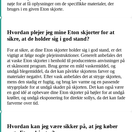
nøje for at få oplysninger om de specifikke materialer, der
bruges i en given Eton skjorte.
Hvordan plejer jeg mine Eton skjorter for at
sikre, at de holder sig i god stand?
For at sikre, at dine Eton skjorter holder sig i god stand, er det
vigtigt at følge nogle plejeinstruktioner. Generelt anbefales det
at vaske Eton skjorter i henhold til producentens anvisninger på
et skånsomt program. Brug gerne en mild vaskemiddel, og
undgå blegemiddel, da det kan påvirke skjortens farver og
materialer negativt. Efter vask anbefales det at stryge skjorten,
mens den stadig er fugtig, og brug lav varme og en passende
strygeplade for at undgå skader på skjorten. Det kan også være
en god idé at opbevare dine Eton skjorter på bøjler for at undgå
krøller, og undgå eksponering for direkte sollys, da det kan fade
farverne over tid.
Hvordan kan jeg være sikker på, at jeg køber