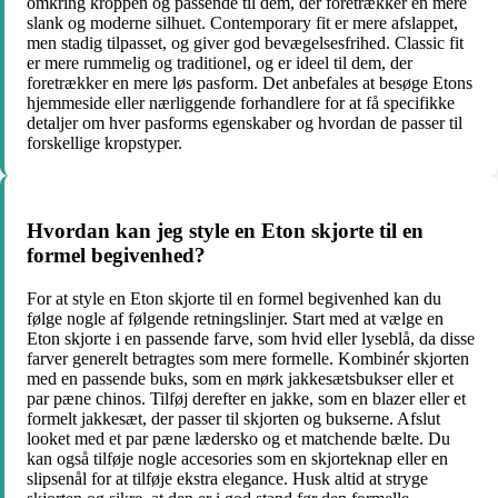
omkring kroppen og passende til dem, der foretrækker en mere
slank og moderne silhuet. Contemporary fit er mere afslappet,
men stadig tilpasset, og giver god bevægelsesfrihed. Classic fit
er mere rummelig og traditionel, og er ideel til dem, der
foretrækker en mere løs pasform. Det anbefales at besøge Etons
hjemmeside eller nærliggende forhandlere for at få specifikke
detaljer om hver pasforms egenskaber og hvordan de passer til
forskellige kropstyper.
Hvordan kan jeg style en Eton skjorte til en
formel begivenhed?
For at style en Eton skjorte til en formel begivenhed kan du
følge nogle af følgende retningslinjer. Start med at vælge en
Eton skjorte i en passende farve, som hvid eller lyseblå, da disse
farver generelt betragtes som mere formelle. Kombinér skjorten
med en passende buks, som en mørk jakkesætsbukser eller et
par pæne chinos. Tilføj derefter en jakke, som en blazer eller et
formelt jakkesæt, der passer til skjorten og bukserne. Afslut
looket med et par pæne lædersko og et matchende bælte. Du
kan også tilføje nogle accesories som en skjorteknap eller en
slipsenål for at tilføje ekstra elegance. Husk altid at stryge