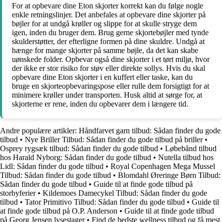
For at opbevare dine Eton skjorter korrekt kan du følge nogle
enkle retningslinjer. Det anbefales at opbevare dine skjorter på
bøjler for at undgå krøller og slippe for at skulle stryge dem
igen, inden du bruger dem. Brug gerne skjortebøjler med tynde
skulderstøtter, der efterligne formen på dine skuldre. Undgå at
hænge for mange skjorter på samme bøjle, da det kan skabe
uønskede folder. Opbevar også dine skjorter i et tørt miljø, hvor
der ikke er stor risiko for støv eller direkte sollys. Hvis du skal
opbevare dine Eton skjorter i en kuffert eller taske, kan du
bruge en skjorteopbevaringspose eller rulle dem forsigtigt for at
minimere krøller under transporten. Husk altid at sørge for, at
skjorterne er rene, inden du opbevarer dem i længere tid.
Andre populære artikler:
Håndfarvet garn tilbud: Sådan finder du gode
tilbud
•
Nye Briller Tilbud: Sådan finder du gode tilbud på briller
•
Osprey rygsæk tilbud: Sådan finder du gode tilbud
•
Løbebånd tilbud
hos Harald Nyborg: Sådan finder du gode tilbud
•
Nutella tilbud hos
Lidl: Sådan finder du gode tilbud
•
Royal Copenhagen Mega Mussel
Tilbud: Sådan finder du gode tilbud
•
Blomdahl Øreringe Børn Tilbud:
Sådan finder du gode tilbud
•
Guide til at finde gode tilbud på
storbyferier
•
Kildemoes Damecykel Tilbud: Sådan finder du gode
tilbud
•
Tator Primitivo Tilbud: Sådan finder du gode tilbud
•
Guide til
at finde gode tilbud på O.P. Anderson
•
Guide til at finde gode tilbud
på Georg Jensen lysestager
•
Find de bedste wellness tilbud og få mest