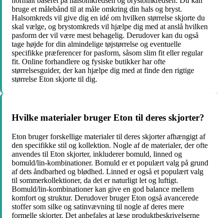
normalt baseret på halsomkredsen og brystomkredsen. Du kan
bruge et målebånd til at måle omkring din hals og bryst.
Halsomkreds vil give dig en idé om hvilken størrelse skjorte du
skal vælge, og brystomkreds vil hjælpe dig med at anslå hvilken
pasform der vil være mest behagelig. Derudover kan du også
tage højde for din almindelige tøjstørrelse og eventuelle
specifikke præferencer for pasform, såsom slim fit eller regular
fit. Online forhandlere og fysiske butikker har ofte
størrelsesguider, der kan hjælpe dig med at finde den rigtige
størrelse Eton skjorte til dig.
Hvilke materialer bruger Eton til deres skjorter?
Eton bruger forskellige materialer til deres skjorter afhængigt af
den specifikke stil og kollektion. Nogle af de materialer, der ofte
anvendes til Eton skjorter, inkluderer bomuld, linned og
bomuld/lin-kombinationer. Bomuld er et populært valg på grund
af dets åndbarhed og blødhed. Linned er også et populært valg
til sommerkollektioner, da det er naturligt let og luftigt.
Bomuld/lin-kombinationer kan give en god balance mellem
komfort og struktur. Derudover bruger Eton også avancerede
stoffer som silke og satinvævning til nogle af deres mere
formelle skjorter. Det anbefales at læse produktbeskrivelserne