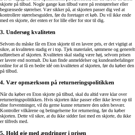
skjorte på tilbud. Nogle gange kan tilbud være på reststørrelser eller
begrænsede størrelser. Vær sikker på, at skjorten passer dig ved at
kontrollere størrelsesguiden, før du foretager et køb. Du vil ikke ende
med en skjorte, der enten er for lille eller for stor til dig.
3. Undersøg kvaliteten
Selvom du måske får en Eton skjorte til en lavere pris, er det vigtigt at
sikre, at kvaliteten stadig er i top. Tjek materialet, sømmene og generelt
udførelsen af skjorten. Kvaliteten skal stadig være høj, selvom prisen
er lavere end normalt. Du kan finde anmeldelser og kundeanbefalinger
online for at få en bedre idé om kvaliteten af skjorten, før du køber den
på tilbud.
4. Vær opmærksom på returneringspolitikken
Når du køber en Eton skjorte på tilbud, skal du altid være klar over
returneringspolitikken. Hvis skjorten ikke passer eller ikke lever op til
dine forventninger, vil du gerne kunne returnere den uden besvær.
Kontroller vilkårene og betingelserne for returnering, før du køber
skjorten. Dette vil sikre, at du ikke sidder fast med en skjorte, du ikke
er tilfreds med.
5. Hold øje med ændringer i prisen