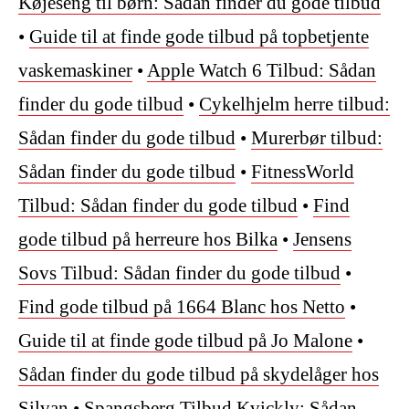
Køjeseng til børn: Sådan finder du gode tilbud
•
Guide til at finde gode tilbud på topbetjente
vaskemaskiner
•
Apple Watch 6 Tilbud: Sådan
finder du gode tilbud
•
Cykelhjelm herre tilbud:
Sådan finder du gode tilbud
•
Murerbør tilbud:
Sådan finder du gode tilbud
•
FitnessWorld
Tilbud: Sådan finder du gode tilbud
•
Find
gode tilbud på herreure hos Bilka
•
Jensens
Sovs Tilbud: Sådan finder du gode tilbud
•
Find gode tilbud på 1664 Blanc hos Netto
•
Guide til at finde gode tilbud på Jo Malone
•
Sådan finder du gode tilbud på skydelåger hos
Silvan
•
Spangsberg Tilbud Kvickly: Sådan