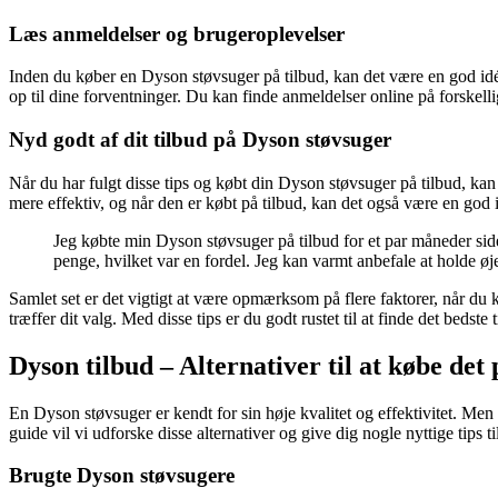
Læs anmeldelser og brugeroplevelser
Inden du køber en Dyson støvsuger på tilbud, kan det være en god idé 
op til dine forventninger. Du kan finde anmeldelser online på forskel
Nyd godt af dit tilbud på Dyson støvsuger
Når du har fulgt disse tips og købt din Dyson støvsuger på tilbud, ka
mere effektiv, og når den er købt på tilbud, kan det også være en god
Jeg købte min Dyson støvsuger på tilbud for et par måneder side
penge, hvilket var en fordel. Jeg kan varmt anbefale at holde ø
Samlet set er det vigtigt at være opmærksom på flere faktorer, når du 
træffer dit valg. Med disse tips er du godt rustet til at finde det beds
Dyson tilbud – Alternativer til at købe det 
En Dyson støvsuger er kendt for sin høje kvalitet og effektivitet. Men d
guide vil vi udforske disse alternativer og give dig nogle nyttige tips 
Brugte Dyson støvsugere