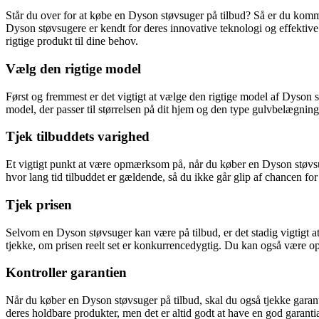
Står du over for at købe en Dyson støvsuger på tilbud? Så er du komm
Dyson støvsugere er kendt for deres innovative teknologi og effektive r
rigtige produkt til dine behov.
Vælg den rigtige model
Først og fremmest er det vigtigt at vælge den rigtige model af Dyson st
model, der passer til størrelsen på dit hjem og den type gulvbelægning,
Tjek tilbuddets varighed
Et vigtigt punkt at være opmærksom på, når du køber en Dyson støvsug
hvor lang tid tilbuddet er gældende, så du ikke går glip af chancen fo
Tjek prisen
Selvom en Dyson støvsuger kan være på tilbud, er det stadig vigtigt at
tjekke, om prisen reelt set er konkurrencedygtig. Du kan også være opm
Kontroller garantien
Når du køber en Dyson støvsuger på tilbud, skal du også tjekke garant
deres holdbare produkter, men det er altid godt at have en god garantia