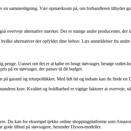
og lav en sammenligning. Vær opmærksom på, om forhandleren tilbyder grati
gså overveje alternative mærker. Der er mange andre producenter, der la
øg hvilke alternativer der opfylder dine behov. Læs anmeldelser fra andr
 dig penge. Uanset om det er at købe en brugt støvsuger, besøge outlet-bu
ris på en støvsuger, der passer til dit budget.
 på garanti og returpolitikker. Med lidt tid og indsats kan du finde en D
tandens krav. Kvalitet og holdbarhed er vigtige faktorer at overveje, når
ere. Du kan for eksempel tjekke online shoppingplatforme som Amazon, 
har gode tilbud på støvsugere, herunder Dyson-modeller.