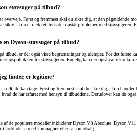
son-støvsuger på tilbud?
bør overveje. Først og fremmest skal du sikre dig, at den pågældende mo
 at sikre, at du er dækket, hvis der opstår problemer med støvsugeren. E
e en Dyson-støvsuger på tilbud?
ilbud, er der også visse begrænsninger og ulemper. For det første kan 
ringspolitikken for støvsugeren. Endelig kan der også være konkurrence
g finder, er legitime?
le skridt, du kan tage. Først og fremmest skal du sikre dig, at du handle
hvad de har erfaret med hensyn til tilbuddene. Derudover kan du også k
Nogle af de populære modeller inkluderer Dyson V8 Absolute, Dyson V11
ær i forbindelse med kampagner eller sæsonudsalg.