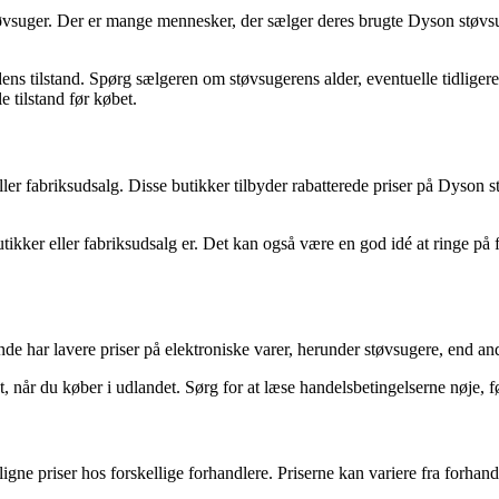
støvsuger. Der er mange mennesker, der sælger deres brugte Dyson støvsu
 dens tilstand. Spørg sælgeren om støvsugerens alder, eventuelle tidli
 tilstand før købet.
ller fabriksudsalg. Disse butikker tilbyder rabatterede priser på Dyson
utikker eller fabriksudsalg er. Det kan også være en god idé at ringe på 
nde har lavere priser på elektroniske varer, herunder støvsugere, end and
 når du køber i udlandet. Sørg for at læse handelsbetingelserne nøje, fø
ne priser hos forskellige forhandlere. Priserne kan variere fra forhandl