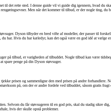
et til det rette sted. I denne guide vil vi guide dig igennem, hvad du 
engøringsevner. Men når det kommer til tilbud, er der nogle ting, du bør 
øvsuger. Dyson tilbyder en bred vifte af modeller, der passer til forske
 du har. Hvis du har kæledyr, kan det også være en god idé at vælge en m
er på tilbud, er varigheden af tilbuddet. Nogle tilbud kan være tidsbe
r at spare penge på din Dyson støvsuger.
 tjekke prisen og sammenligne den med prisen på andre forhandlere. Nogl
ærksom på, om der er andre fordele ved tilbuddet, såsom gratis fragt ell
ien. Selvom du får støvsugeren til en god pris, skal du stadig sikre di
ftale, hvis der skulle opstå problemer.