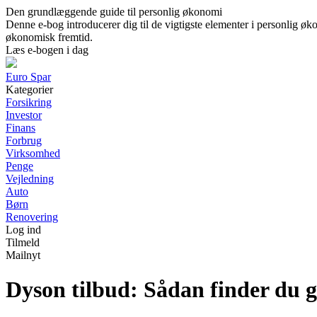
Den grundlæggende guide til personlig økonomi
Denne e-bog introducerer dig til de vigtigste elementer i personlig øko
økonomisk fremtid.
Læs e-bogen i dag
Euro Spar
Kategorier
Forsikring
Investor
Finans
Forbrug
Virksomhed
Penge
Vejledning
Auto
Børn
Renovering
Log ind
Tilmeld
Mailnyt
Dyson tilbud: Sådan finder du 