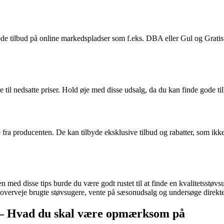
 gode tilbud på online markedspladser som f.eks. DBA eller Gul og Grat
l nedsatte priser. Hold øje med disse udsalg, da du kan finde gode tilb
fra producenten. De kan tilbyde eksklusive tilbud og rabatter, som ikk
d disse tips burde du være godt rustet til at finde en kvalitetsstøvsuge
 overveje brugte støvsugere, vente på sæsonudsalg og undersøge direkt
e – Hvad du skal være opmærksom på