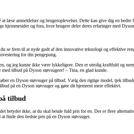
at læse anmeldelser og brugeroplevelser. Dette kan give dig en bedre f
lige hjemmesider og fora, hvor brugere deler deres erfaringer med Dyson
n du se frem til at nyde godt af den innovative teknologi og effektive r
 investering for din pengepung.
n, og jeg kunne ikke være lykkeligere. Den er utrolig kraftfuld og nem 
je med tilbud på Dyson støvsugere! – Tina, en glad kunde.
køber en Dyson støvsuger på tilbud. Vælg den rigtige model, tjek tilbudd
te tilbud på en Dyson støvsuger og gøre dit hjemrent mere effektivt.
på tilbud
et betyder ikke, at du skal betale fuld pris for en. Der er flere alterna
til at finde den bedste pris på en Dyson støvsuger.