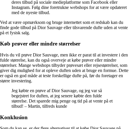
deres tilbud på sociale medieplatforme som Facebook eller
Instagram. Følg dine foretrukne webshops for at være opdateret
med de nyeste tilbud.
Ved at være opmærksom og bruge internettet som et redskab kan du
finde gode tilbud på Dior Sauvage eller tilsvarende dufte uden at vente
på et fysisk salg.
Køb prøver eller mindre størrelser
Hvis du vil prøve Dior Sauvage, men ikke er parat til at investere i den
fulde størrelse, kan du også overveje at købe prøver eller mindre
størrelser. Mange webshops tilbyder prøvesæt eller rejsestørrelser, som
giver dig mulighed for at opleve duften uden at bruge en formue. Dette
er også en god måde at teste forskellige dufte på, før du foretager en
større investering.
Jeg købte en prøve af Dior Sauvage, og jeg var så
begejstret for duften, at jeg senere købte den fulde
størrelse. Det sparede mig penge og tid på at vente på et
tilbud! – Martin, tilfreds kunde
Konklusion
Som du kan se, er der flere alternativer til at købe Dior Sauvage på