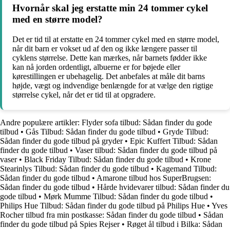
Hvornår skal jeg erstatte min 24 tommer cykel
med en større model?
Det er tid til at erstatte en 24 tommer cykel med en større model,
når dit barn er vokset ud af den og ikke længere passer til
cyklens størrelse. Dette kan mærkes, når barnets fødder ikke
kan nå jorden ordentligt, albuerne er for bøjede eller
kørestillingen er ubehagelig. Det anbefales at måle dit barns
højde, vægt og indvendige benlængde for at vælge den rigtige
størrelse cykel, når det er tid til at opgradere.
Andre populære artikler:
Flyder sofa tilbud: Sådan finder du gode
tilbud
•
Gås Tilbud: Sådan finder du gode tilbud
•
Gryde Tilbud:
Sådan finder du gode tilbud på gryder
•
Epic Kuffert Tilbud: Sådan
finder du gode tilbud
•
Vaser tilbud: Sådan finder du gode tilbud på
vaser
•
Black Friday Tilbud: Sådan finder du gode tilbud
•
Krone
Stearinlys Tilbud: Sådan finder du gode tilbud
•
Kagemand Tilbud:
Sådan finder du gode tilbud
•
Amarone tilbud hos SuperBrugsen:
Sådan finder du gode tilbud
•
Hårde hvidevarer tilbud: Sådan finder du
gode tilbud
•
Mørk Mumme Tilbud: Sådan finder du gode tilbud
•
Philips Hue Tilbud: Sådan finder du gode tilbud på Philips Hue
•
Yves
Rocher tilbud fra min postkasse: Sådan finder du gode tilbud
•
Sådan
finder du gode tilbud på Spies Rejser
•
Røget ål tilbud i Bilka: Sådan