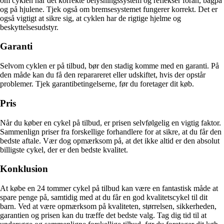
om cyklen har det korrekte belysningssystem og reflekser foran, bagpå
og på hjulene. Tjek også om bremsesystemet fungerer korrekt. Det er
også vigtigt at sikre sig, at cyklen har de rigtige hjelme og
beskyttelsesudstyr.
Garanti
Selvom cyklen er på tilbud, bør den stadig komme med en garanti. På
den måde kan du få den reparareret eller udskiftet, hvis der opstår
problemer. Tjek garantibetingelserne, før du foretager dit køb.
Pris
Når du køber en cykel på tilbud, er prisen selvfølgelig en vigtig faktor.
Sammenlign priser fra forskellige forhandlere for at sikre, at du får den
bedste aftale. Vær dog opmærksom på, at det ikke altid er den absolut
billigste cykel, der er den bedste kvalitet.
Konklusion
At købe en 24 tommer cykel på tilbud kan være en fantastisk måde at
spare penge på, samtidig med at du får en god kvalitetscykel til dit
barn. Ved at være opmærksom på kvaliteten, størrelsen, sikkerheden,
garantien og prisen kan du træffe det bedste valg. Tag dig tid til at