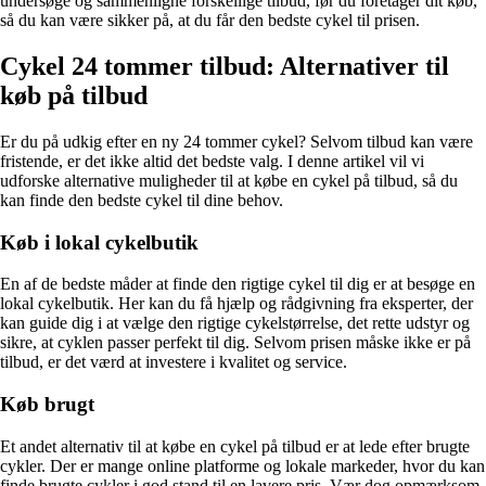
undersøge og sammenligne forskellige tilbud, før du foretager dit køb,
så du kan være sikker på, at du får den bedste cykel til prisen.
Cykel 24 tommer tilbud: Alternativer til
køb på tilbud
Er du på udkig efter en ny 24 tommer cykel? Selvom tilbud kan være
fristende, er det ikke altid det bedste valg. I denne artikel vil vi
udforske alternative muligheder til at købe en cykel på tilbud, så du
kan finde den bedste cykel til dine behov.
Køb i lokal cykelbutik
En af de bedste måder at finde den rigtige cykel til dig er at besøge en
lokal cykelbutik. Her kan du få hjælp og rådgivning fra eksperter, der
kan guide dig i at vælge den rigtige cykelstørrelse, det rette udstyr og
sikre, at cyklen passer perfekt til dig. Selvom prisen måske ikke er på
tilbud, er det værd at investere i kvalitet og service.
Køb brugt
Et andet alternativ til at købe en cykel på tilbud er at lede efter brugte
cykler. Der er mange online platforme og lokale markeder, hvor du kan
finde brugte cykler i god stand til en lavere pris. Vær dog opmærksom