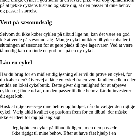
på at tjekke cyklens tilstand og sikre dig, at den passer til dine behov
og passer i størrelse.
Vent på sæsonudsalg
Selvom du ikke køber cyklen på tilbud lige nu, kan det være en god
idé at vente på sæsonudsalg. Mange cykelbutikker tilbyder rabatter i
slutningen af sæsonen for at gøre plads til nye lagervarer. Ved at være
tålmodig kan du finde en god pris på en ny cykel.
Lån en cykel
Har du brug for en midlertidig løsning eller vil du prøve en cykel, før
du køber den? Overvej at låne en cykel fra en ven, familiemedlem eller
endda en lokal cykelbutik. Dette giver dig mulighed for at afprøve
cyklen og finde ud af, om den passer til dine behov, før du investerer i
dit eget køb.
Husk at nøje overveje dine behov og budget, når du vælger den rigtige
cykel. Vælg altid kvalitet og pasform frem for en tilbud, der måske
ikke er ideel for dig på lang sigt.
Jeg købte en cykel på tilbud tidligere, men den passede
ikke rigtigt til mine behov. Efter at have fået hjælp i en