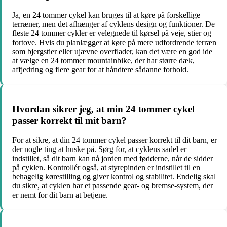
Ja, en 24 tommer cykel kan bruges til at køre på forskellige
terræner, men det afhænger af cyklens design og funktioner. De
fleste 24 tommer cykler er velegnede til kørsel på veje, stier og
fortove. Hvis du planlægger at køre på mere udfordrende terræn
som bjergstier eller ujævne overflader, kan det være en god ide
at vælge en 24 tommer mountainbike, der har større dæk,
affjedring og flere gear for at håndtere sådanne forhold.
Hvordan sikrer jeg, at min 24 tommer cykel
passer korrekt til mit barn?
For at sikre, at din 24 tommer cykel passer korrekt til dit barn, er
der nogle ting at huske på. Sørg for, at cyklens sadel er
indstillet, så dit barn kan nå jorden med fødderne, når de sidder
på cyklen. Kontrollér også, at styrepinden er indstillet til en
behagelig kørestilling og giver kontrol og stabilitet. Endelig skal
du sikre, at cyklen har et passende gear- og bremse-system, der
er nemt for dit barn at betjene.