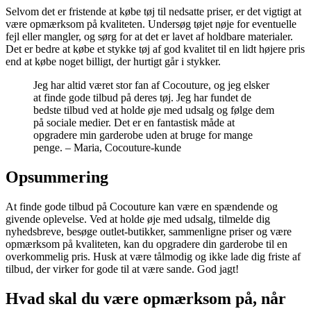
Selvom det er fristende at købe tøj til nedsatte priser, er det vigtigt at
være opmærksom på kvaliteten. Undersøg tøjet nøje for eventuelle
fejl eller mangler, og sørg for at det er lavet af holdbare materialer.
Det er bedre at købe et stykke tøj af god kvalitet til en lidt højere pris
end at købe noget billigt, der hurtigt går i stykker.
Jeg har altid været stor fan af Cocouture, og jeg elsker
at finde gode tilbud på deres tøj. Jeg har fundet de
bedste tilbud ved at holde øje med udsalg og følge dem
på sociale medier. Det er en fantastisk måde at
opgradere min garderobe uden at bruge for mange
penge. – Maria, Cocouture-kunde
Opsummering
At finde gode tilbud på Cocouture kan være en spændende og
givende oplevelse. Ved at holde øje med udsalg, tilmelde dig
nyhedsbreve, besøge outlet-butikker, sammenligne priser og være
opmærksom på kvaliteten, kan du opgradere din garderobe til en
overkommelig pris. Husk at være tålmodig og ikke lade dig friste af
tilbud, der virker for gode til at være sande. God jagt!
Hvad skal du være opmærksom på, når