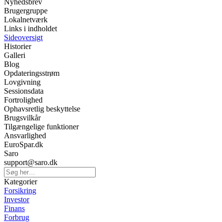
Nyhedsbrev
Brugergruppe
Lokalnetværk
Links i indholdet
Sideoversigt
Historier
Galleri
Blog
Opdateringsstrøm
Lovgivning
Sessionsdata
Fortrolighed
Ophavsretlig beskyttelse
Brugsvilkår
Tilgængelige funktioner
Ansvarlighed
EuroSpar.dk
Saro
support@saro.dk
Kategorier
Forsikring
Investor
Finans
Forbrug