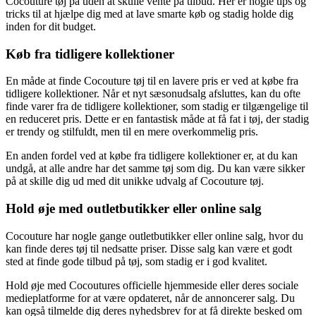
Cocouture tøj på uden at skulle vente på tilbud. Her er nogle tips og
tricks til at hjælpe dig med at lave smarte køb og stadig holde dig
inden for dit budget.
Køb fra tidligere kollektioner
En måde at finde Cocouture tøj til en lavere pris er ved at købe fra
tidligere kollektioner. Når et nyt sæsonudsalg afsluttes, kan du ofte
finde varer fra de tidligere kollektioner, som stadig er tilgængelige til
en reduceret pris. Dette er en fantastisk måde at få fat i tøj, der stadig
er trendy og stilfuldt, men til en mere overkommelig pris.
En anden fordel ved at købe fra tidligere kollektioner er, at du kan
undgå, at alle andre har det samme tøj som dig. Du kan være sikker
på at skille dig ud med dit unikke udvalg af Cocouture tøj.
Hold øje med outletbutikker eller online salg
Cocouture har nogle gange outletbutikker eller online salg, hvor du
kan finde deres tøj til nedsatte priser. Disse salg kan være et godt
sted at finde gode tilbud på tøj, som stadig er i god kvalitet.
Hold øje med Cocoutures officielle hjemmeside eller deres sociale
medieplatforme for at være opdateret, når de annoncerer salg. Du
kan også tilmelde dig deres nyhedsbrev for at få direkte besked om