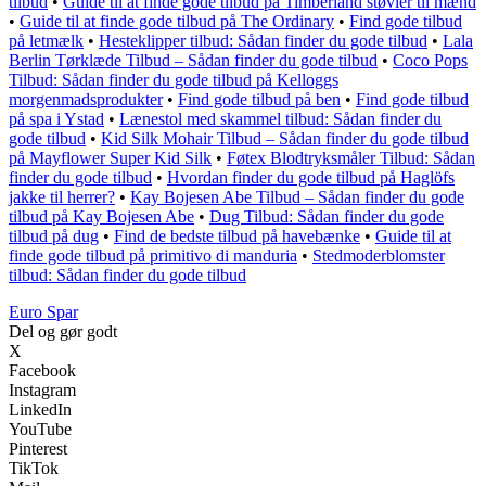
tilbud
•
Guide til at finde gode tilbud på Timberland støvler til mænd
•
Guide til at finde gode tilbud på The Ordinary
•
Find gode tilbud
på letmælk
•
Hesteklipper tilbud: Sådan finder du gode tilbud
•
Lala
Berlin Tørklæde Tilbud – Sådan finder du gode tilbud
•
Coco Pops
Tilbud: Sådan finder du gode tilbud på Kelloggs
morgenmadsprodukter
•
Find gode tilbud på ben
•
Find gode tilbud
på spa i Ystad
•
Lænestol med skammel tilbud: Sådan finder du
gode tilbud
•
Kid Silk Mohair Tilbud – Sådan finder du gode tilbud
på Mayflower Super Kid Silk
•
Føtex Blodtryksmåler Tilbud: Sådan
finder du gode tilbud
•
Hvordan finder du gode tilbud på Haglöfs
jakke til herrer?
•
Kay Bojesen Abe Tilbud – Sådan finder du gode
tilbud på Kay Bojesen Abe
•
Dug Tilbud: Sådan finder du gode
tilbud på dug
•
Find de bedste tilbud på havebænke
•
Guide til at
finde gode tilbud på primitivo di manduria
•
Stedmoderblomster
tilbud: Sådan finder du gode tilbud
Euro Spar
Del og gør godt
X
Facebook
Instagram
LinkedIn
YouTube
Pinterest
TikTok