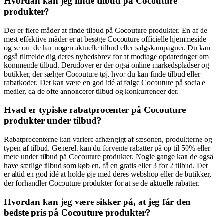
Hvordan kan jeg finde tilbud på Cocouture
produkter?
Der er flere måder at finde tilbud på Cocouture produkter. En af de
mest effektive måder er at besøge Cocouture officielle hjemmeside
og se om de har nogen aktuelle tilbud eller salgskampagner. Du kan
også tilmelde dig deres nyhedsbrev for at modtage opdateringer om
kommende tilbud. Derudover er der også online markedspladser og
butikker, der sælger Cocouture tøj, hvor du kan finde tilbud eller
rabatkoder. Det kan være en god idé at følge Cocouture på sociale
medier, da de ofte annoncerer tilbud og konkurrencer der.
Hvad er typiske rabatprocenter på Cocouture
produkter under tilbud?
Rabatprocenterne kan variere afhængigt af sæsonen, produkterne og
typen af tilbud. Generelt kan du forvente rabatter på op til 50% eller
mere under tilbud på Cocouture produkter. Nogle gange kan de også
have særlige tilbud som køb en, få en gratis eller 3 for 2 tilbud. Det
er altid en god idé at holde øje med deres webshop eller de butikker,
der forhandler Cocouture produkter for at se de aktuelle rabatter.
Hvordan kan jeg være sikker på, at jeg får den
bedste pris på Cocouture produkter?