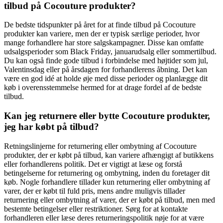
tilbud på Cocouture produkter?
De bedste tidspunkter på året for at finde tilbud på Cocouture
produkter kan variere, men der er typisk særlige perioder, hvor
mange forhandlere har store salgskampagner. Disse kan omfatte
udsalgsperioder som Black Friday, januarudsalg eller sommertilbud.
Du kan også finde gode tilbud i forbindelse med højtider som jul,
Valentinsdag eller på årsdagen for forhandlerens åbning. Det kan
være en god idé at holde øje med disse perioder og planlægge dit
køb i overensstemmelse hermed for at drage fordel af de bedste
tilbud.
Kan jeg returnere eller bytte Cocouture produkter,
jeg har købt på tilbud?
Retningslinjerne for returnering eller ombytning af Cocouture
produkter, der er købt på tilbud, kan variere afhængigt af butikkens
eller forhandlerens politik. Det er vigtigt at læse og forstå
betingelserne for returnering og ombytning, inden du foretager dit
køb. Nogle forhandlere tillader kun returnering eller ombytning af
varer, der er købt til fuld pris, mens andre muligvis tillader
returnering eller ombytning af varer, der er købt på tilbud, men med
bestemte betingelser eller restriktioner. Sørg for at kontakte
forhandleren eller læse deres returneringspolitik nøje for at være