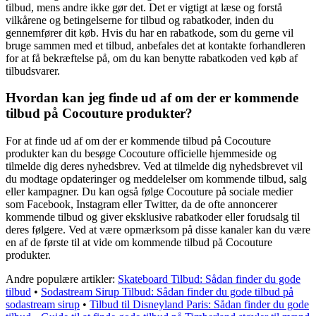
tilbud, mens andre ikke gør det. Det er vigtigt at læse og forstå
vilkårene og betingelserne for tilbud og rabatkoder, inden du
gennemfører dit køb. Hvis du har en rabatkode, som du gerne vil
bruge sammen med et tilbud, anbefales det at kontakte forhandleren
for at få bekræftelse på, om du kan benytte rabatkoden ved køb af
tilbudsvarer.
Hvordan kan jeg finde ud af om der er kommende
tilbud på Cocouture produkter?
For at finde ud af om der er kommende tilbud på Cocouture
produkter kan du besøge Cocouture officielle hjemmeside og
tilmelde dig deres nyhedsbrev. Ved at tilmelde dig nyhedsbrevet vil
du modtage opdateringer og meddelelser om kommende tilbud, salg
eller kampagner. Du kan også følge Cocouture på sociale medier
som Facebook, Instagram eller Twitter, da de ofte annoncerer
kommende tilbud og giver eksklusive rabatkoder eller forudsalg til
deres følgere. Ved at være opmærksom på disse kanaler kan du være
en af de første til at vide om kommende tilbud på Cocouture
produkter.
Andre populære artikler:
Skateboard Tilbud: Sådan finder du gode
tilbud
•
Sodastream Sirup Tilbud: Sådan finder du gode tilbud på
sodastream sirup
•
Tilbud til Disneyland Paris: Sådan finder du gode