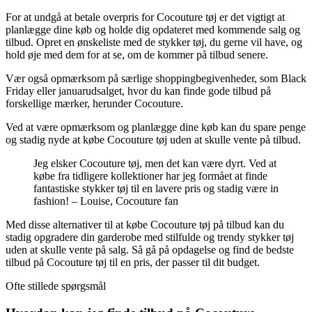
For at undgå at betale overpris for Cocouture tøj er det vigtigt at
planlægge dine køb og holde dig opdateret med kommende salg og
tilbud. Opret en ønskeliste med de stykker tøj, du gerne vil have, og
hold øje med dem for at se, om de kommer på tilbud senere.
Vær også opmærksom på særlige shoppingbegivenheder, som Black
Friday eller januarudsalget, hvor du kan finde gode tilbud på
forskellige mærker, herunder Cocouture.
Ved at være opmærksom og planlægge dine køb kan du spare penge
og stadig nyde at købe Cocouture tøj uden at skulle vente på tilbud.
Jeg elsker Cocouture tøj, men det kan være dyrt. Ved at
købe fra tidligere kollektioner har jeg formået at finde
fantastiske stykker tøj til en lavere pris og stadig være in
fashion! – Louise, Cocouture fan
Med disse alternativer til at købe Cocouture tøj på tilbud kan du
stadig opgradere din garderobe med stilfulde og trendy stykker tøj
uden at skulle vente på salg. Så gå på opdagelse og find de bedste
tilbud på Cocouture tøj til en pris, der passer til dit budget.
Ofte stillede spørgsmål