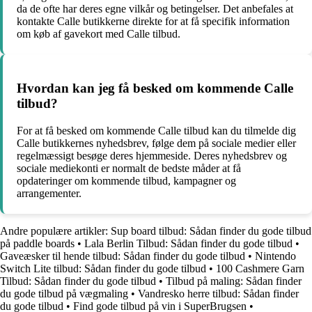
da de ofte har deres egne vilkår og betingelser. Det anbefales at
kontakte Calle butikkerne direkte for at få specifik information
om køb af gavekort med Calle tilbud.
Hvordan kan jeg få besked om kommende Calle
tilbud?
For at få besked om kommende Calle tilbud kan du tilmelde dig
Calle butikkernes nyhedsbrev, følge dem på sociale medier eller
regelmæssigt besøge deres hjemmeside. Deres nyhedsbrev og
sociale mediekonti er normalt de bedste måder at få
opdateringer om kommende tilbud, kampagner og
arrangementer.
Andre populære artikler:
Sup board tilbud: Sådan finder du gode tilbud
på paddle boards
•
Lala Berlin Tilbud: Sådan finder du gode tilbud
•
Gaveæsker til hende tilbud: Sådan finder du gode tilbud
•
Nintendo
Switch Lite tilbud: Sådan finder du gode tilbud
•
100 Cashmere Garn
Tilbud: Sådan finder du gode tilbud
•
Tilbud på maling: Sådan finder
du gode tilbud på vægmaling
•
Vandresko herre tilbud: Sådan finder
du gode tilbud
•
Find gode tilbud på vin i SuperBrugsen
•