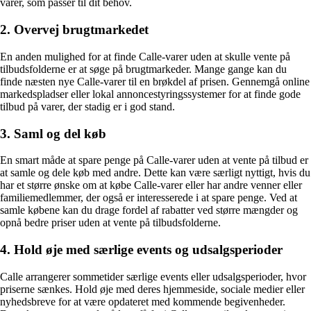
varer, som passer til dit behov.
2. Overvej brugtmarkedet
En anden mulighed for at finde Calle-varer uden at skulle vente på
tilbudsfolderne er at søge på brugtmarkeder. Mange gange kan du
finde næsten nye Calle-varer til en brøkdel af prisen. Gennemgå online
markedspladser eller lokal annoncestyringssystemer for at finde gode
tilbud på varer, der stadig er i god stand.
3. Saml og del køb
En smart måde at spare penge på Calle-varer uden at vente på tilbud er
at samle og dele køb med andre. Dette kan være særligt nyttigt, hvis du
har et større ønske om at købe Calle-varer eller har andre venner eller
familiemedlemmer, der også er interesserede i at spare penge. Ved at
samle købene kan du drage fordel af rabatter ved større mængder og
opnå bedre priser uden at vente på tilbudsfolderne.
4. Hold øje med særlige events og udsalgsperioder
Calle arrangerer sommetider særlige events eller udsalgsperioder, hvor
priserne sænkes. Hold øje med deres hjemmeside, sociale medier eller
nyhedsbreve for at være opdateret med kommende begivenheder.