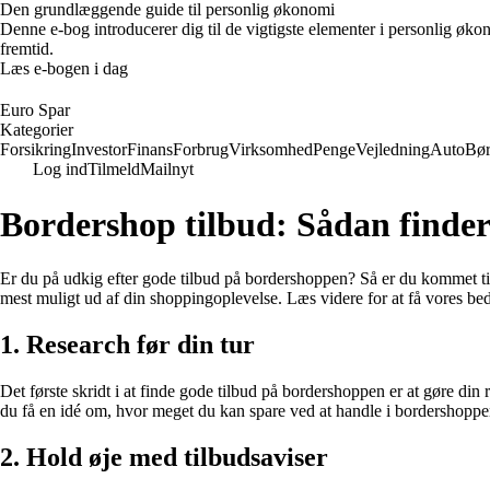
Den grundlæggende guide til personlig økonomi
Denne e-bog introducerer dig til de vigtigste elementer i personlig øko
fremtid.
Læs e-bogen i dag
Euro Spar
Kategorier
Forsikring
Investor
Finans
Forbrug
Virksomhed
Penge
Vejledning
Auto
Bø
Log ind
Tilmeld
Mailnyt
Bordershop tilbud: Sådan finde
Er du på udkig efter gode tilbud på bordershoppen? Så er du kommet til 
mest muligt ud af din shoppingoplevelse. Læs videre for at få vores beds
1. Research før din tur
Det første skridt i at finde gode tilbud på bordershoppen er at gøre di
du få en idé om, hvor meget du kan spare ved at handle i bordershoppe
2. Hold øje med tilbudsaviser