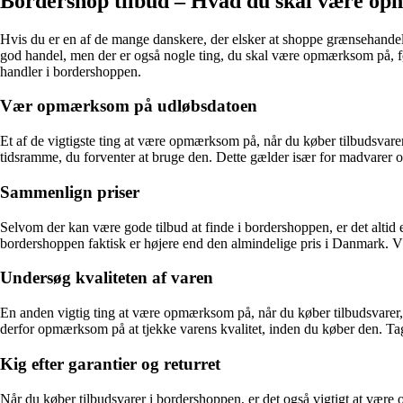
Bordershop tilbud – Hvad du skal være op
Hvis du er en af de mange danskere, der elsker at shoppe grænsehandel,
god handel, men der er også nogle ting, du skal være opmærksom på, før
handler i bordershoppen.
Vær opmærksom på udløbsdatoen
Et af de vigtigste ting at være opmærksom på, når du køber tilbudsvarer
tidsramme, du forventer at bruge den. Dette gælder især for madvarer og
Sammenlign priser
Selvom der kan være gode tilbud at finde i bordershoppen, er det altid
bordershoppen faktisk er højere end den almindelige pris i Danmark. Vær
Undersøg kvaliteten af varen
En anden vigtig ting at være opmærksom på, når du køber tilbudsvarer, 
derfor opmærksom på at tjekke varens kvalitet, inden du køber den. Tag di
Kig efter garantier og returret
Når du køber tilbudsvarer i bordershoppen, er det også vigtigt at være 