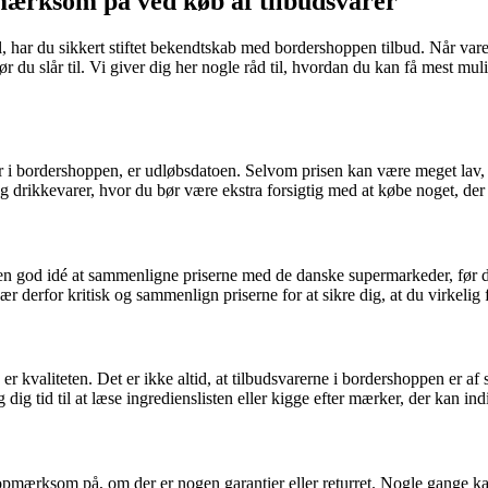
mærksom på ved køb af tilbudsvarer
 har du sikkert stiftet bekendtskab med bordershoppen tilbud. Når varer
 du slår til. Vi giver dig her nogle råd til, hvordan du kan få mest m
 i bordershoppen, er udløbsdatoen. Selvom prisen kan være meget lav, er
 drikkevarer, hvor du bør være ekstra forsigtig med at købe noget, der 
 en god idé at sammenligne priserne med de danske supermarkeder, før du
 derfor kritisk og sammenlign priserne for at sikre dig, at du virkelig 
er kvaliteten. Det er ikke altid, at tilbudsvarerne i bordershoppen er 
g tid til at læse ingredienslisten eller kigge efter mærker, der kan indi
opmærksom på, om der er nogen garantier eller returret. Nogle gange kan 