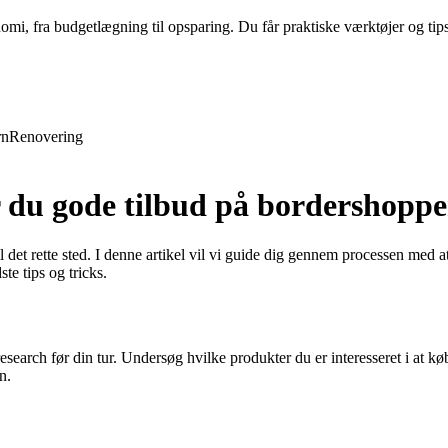
nomi, fra budgetlægning til opsparing. Du får praktiske værktøjer og tip
rn
Renovering
r du gode tilbud på bordershopp
det rette sted. I denne artikel vil vi guide dig gennem processen med a
te tips og tricks.
n research før din tur. Undersøg hvilke produkter du er interesseret i a
n.