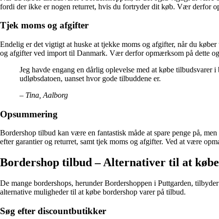
fordi der ikke er nogen returret, hvis du fortryder dit køb. Vær derfor
Tjek moms og afgifter
Endelig er det vigtigt at huske at tjekke moms og afgifter, når du køb
og afgifter ved import til Danmark. Vær derfor opmærksom på dette og ta
Jeg havde engang en dårlig oplevelse med at købe tilbudsvarer i 
udløbsdatoen, uanset hvor gode tilbuddene er.
– Tina, Aalborg
Opsummering
Bordershop tilbud kan være en fantastisk måde at spare penge på, men d
efter garantier og returret, samt tjek moms og afgifter. Ved at være op
Bordershop tilbud – Alternativer til at købe
De mange bordershops, herunder Bordershoppen i Puttgarden, tilbyder et 
alternative muligheder til at købe bordershop varer på tilbud.
Søg efter discountbutikker