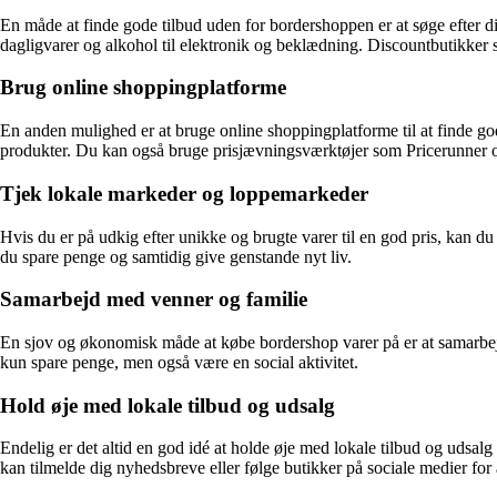
En måde at finde gode tilbud uden for bordershoppen er at søge efter disc
dagligvarer og alkohol til elektronik og beklædning. Discountbutikker
Brug online shoppingplatforme
En anden mulighed er at bruge online shoppingplatforme til at finde g
produkter. Du kan også bruge prisjævningsværktøjer som Pricerunner og 
Tjek lokale markeder og loppemarkeder
Hvis du er på udkig efter unikke og brugte varer til en god pris, kan d
du spare penge og samtidig give genstande nyt liv.
Samarbejd med venner og familie
En sjov og økonomisk måde at købe bordershop varer på er at samarbejd
kun spare penge, men også være en social aktivitet.
Hold øje med lokale tilbud og udsalg
Endelig er det altid en god idé at holde øje med lokale tilbud og udsa
kan tilmelde dig nyhedsbreve eller følge butikker på sociale medier for 