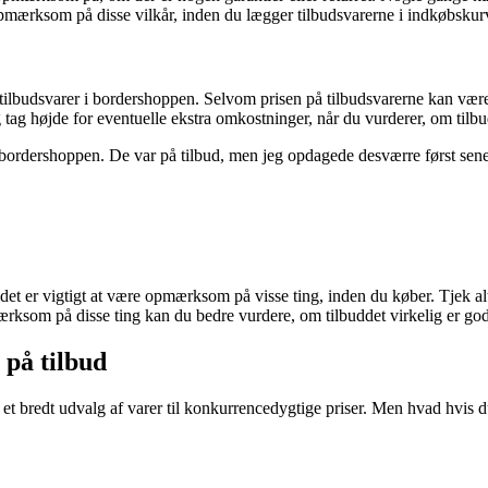
 opmærksom på disse vilkår, inden du lægger tilbudsvarerne i indkøbskur
er tilbudsvarer i bordershoppen. Selvom prisen på tilbudsvarerne kan væ
g højde for eventuelle ekstra omkostninger, når du vurderer, om tilbudd
bordershoppen. De var på tilbud, men jeg opdagede desværre først senere,
et er vigtigt at være opmærksom på visse ting, inden du køber. Tjek al
mærksom på disse ting kan du bedre vurdere, om tilbuddet virkelig er god
 på tilbud
bredt udvalg af varer til konkurrencedygtige priser. Men hvad hvis du ik