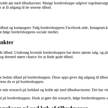
holde øje med tilbudsaviser. Mange bordershoppe udgiver regelmæssigt t
t få adgang til de seneste tilbud.
 tilbud og kampagner. Følg bordershoppens Facebook-side, Instagram-kont
at følge bordershoppens sociale medier.
unkter
de tilbud. Undersøg hvornår bordershoppen har deres største salg, og p
og dermed større chance for at finde gode tilbud.
e bedste tilbud på bordershoppen. Disse apps giver dig adgang til tilbu
mens du er på bordershoppen.
re min research på forhånd og holde øje med tilbudsaviserne. Det har vi
ilbud på bordershoppen. Husk at gøre din research, følge bordershoppens