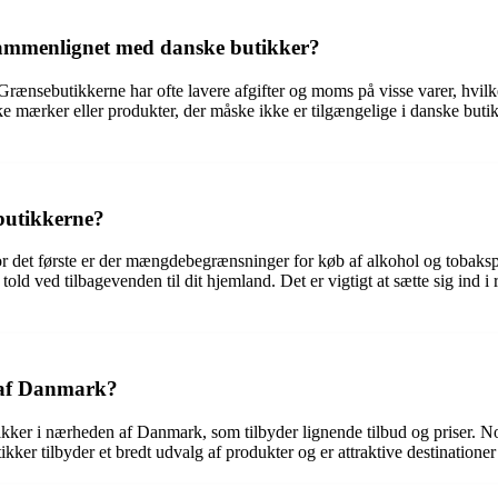
sammenlignet med danske butikker?
 Grænsebutikkerne har ofte lavere afgifter og moms på visse varer, hvilk
 mærker eller produkter, der måske ikke er tilgængelige i danske butikker
butikkerne?
or det første er der mængdebegrænsninger for køb af alkohol og tobaksp
old ved tilbagevenden til dit hjemland. Det er vigtigt at sætte sig ind 
 af Danmark?
ikker i nærheden af ​​Danmark, som tilbyder lignende tilbud og priser.
er tilbyder et bredt udvalg af produkter og er attraktive destinationer f