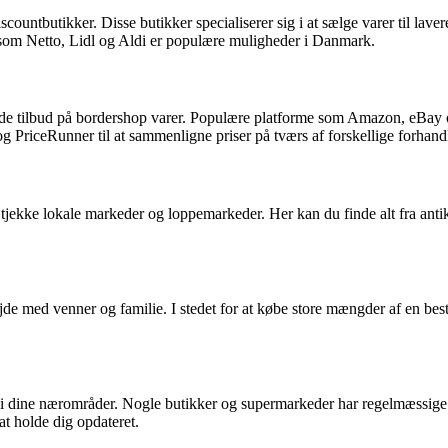
ountbutikker. Disse butikker specialiserer sig i at sælge varer til lavere
 som Netto, Lidl og Aldi er populære muligheder i Danmark.
ode tilbud på bordershop varer. Populære platforme som Amazon, eBay o
PriceRunner til at sammenligne priser på tværs af forskellige forhandl
u tjekke lokale markeder og loppemarkeder. Her kan du finde alt fra anti
e med venner og familie. I stedet for at købe store mængder af en bes
lg i dine nærområder. Nogle butikker og supermarkeder har regelmæssige 
at holde dig opdateret.