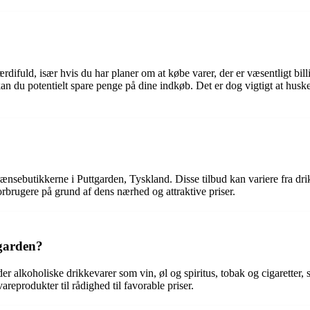
difuld, især hvis du har planer om at købe varer, der er væsentligt bill
kan du potentielt spare penge på dine indkøb. Det er dog vigtigt at husk
 grænsebutikkerne i Puttgarden, Tyskland. Disse tilbud kan variere fra dr
rbrugere på grund af dens nærhed og attraktive priser.
tgarden?
er alkoholiske drikkevarer som vin, øl og spiritus, tobak og cigaretter
reprodukter til rådighed til favorable priser.