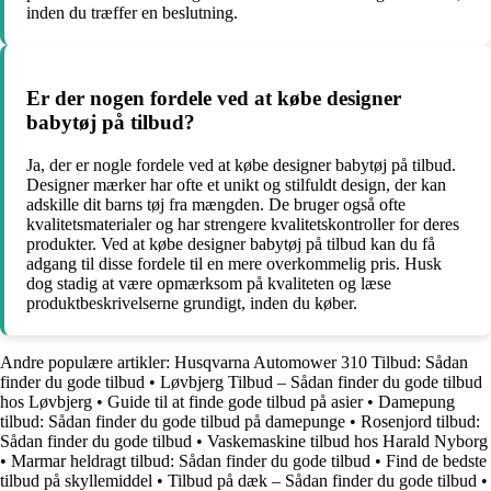
inden du træffer en beslutning.
Er der nogen fordele ved at købe designer
babytøj på tilbud?
Ja, der er nogle fordele ved at købe designer babytøj på tilbud.
Designer mærker har ofte et unikt og stilfuldt design, der kan
adskille dit barns tøj fra mængden. De bruger også ofte
kvalitetsmaterialer og har strengere kvalitetskontroller for deres
produkter. Ved at købe designer babytøj på tilbud kan du få
adgang til disse fordele til en mere overkommelig pris. Husk
dog stadig at være opmærksom på kvaliteten og læse
produktbeskrivelserne grundigt, inden du køber.
Andre populære artikler:
Husqvarna Automower 310 Tilbud: Sådan
finder du gode tilbud
•
Løvbjerg Tilbud – Sådan finder du gode tilbud
hos Løvbjerg
•
Guide til at finde gode tilbud på asier
•
Damepung
tilbud: Sådan finder du gode tilbud på damepunge
•
Rosenjord tilbud:
Sådan finder du gode tilbud
•
Vaskemaskine tilbud hos Harald Nyborg
•
Marmar heldragt tilbud: Sådan finder du gode tilbud
•
Find de bedste
tilbud på skyllemiddel
•
Tilbud på dæk – Sådan finder du gode tilbud
•