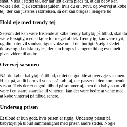
småt. Vælg i stedet tøj, der har lidt ekstra plads til, at din baby kan
vokse i det. Tjek størrelsesguiden, hvis du er i tvivl, og overvej at købe
tøj, der kan justeres i størrelsen, så det kan bruges i længere tid.
Hold øje med trendy tøj
Selvom det kan være fristende at købe trendy babytøj på tilbud, skal du
være forsigtig med at købe for meget af det. Trendy tøj kan være dyrt,
og din baby vil sandsynligvis vokse ud af det hurtigt. Vælg i stedet
tidløse og klassiske styles, der kan bruges i længere tid og eventuelt
gives videre til andre.
Overvej sæsonen
Når du køber babytøj på tilbud, er det en god idé at overveje sæsonen.
Husk på, at dit barn vil vokse, så køb tøj, der passer til den kommende
sæson. Hvis der er et godt tilbud på sommertøj, men din baby snart vil
være i en større størrelse til vinteren, kan det være bedre at vente med
at købe vintertøj på tilbud senere.
Undersøg prisen
Et tilbud er kun godt, hvis prisen er rigtig. Undersøg prisen på
babytøjet på tilbud sammenlignet med prisen andre steder. Nogle