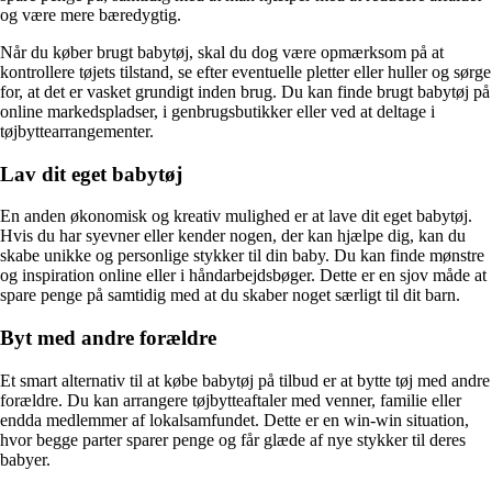
og være mere bæredygtig.
Når du køber brugt babytøj, skal du dog være opmærksom på at
kontrollere tøjets tilstand, se efter eventuelle pletter eller huller og sørge
for, at det er vasket grundigt inden brug. Du kan finde brugt babytøj på
online markedspladser, i genbrugsbutikker eller ved at deltage i
tøjbyttearrangementer.
Lav dit eget babytøj
En anden økonomisk og kreativ mulighed er at lave dit eget babytøj.
Hvis du har syevner eller kender nogen, der kan hjælpe dig, kan du
skabe unikke og personlige stykker til din baby. Du kan finde mønstre
og inspiration online eller i håndarbejdsbøger. Dette er en sjov måde at
spare penge på samtidig med at du skaber noget særligt til dit barn.
Byt med andre forældre
Et smart alternativ til at købe babytøj på tilbud er at bytte tøj med andre
forældre. Du kan arrangere tøjbytteaftaler med venner, familie eller
endda medlemmer af lokalsamfundet. Dette er en win-win situation,
hvor begge parter sparer penge og får glæde af nye stykker til deres
babyer.