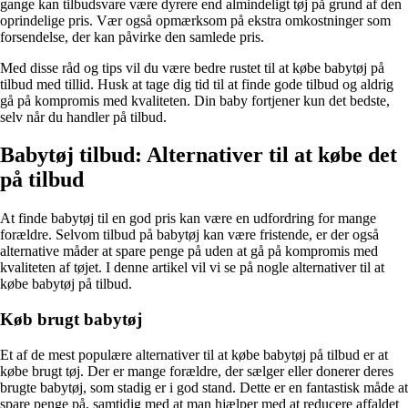
gange kan tilbudsvare være dyrere end almindeligt tøj på grund af den
oprindelige pris. Vær også opmærksom på ekstra omkostninger som
forsendelse, der kan påvirke den samlede pris.
Med disse råd og tips vil du være bedre rustet til at købe babytøj på
tilbud med tillid. Husk at tage dig tid til at finde gode tilbud og aldrig
gå på kompromis med kvaliteten. Din baby fortjener kun det bedste,
selv når du handler på tilbud.
Babytøj tilbud: Alternativer til at købe det
på tilbud
At finde babytøj til en god pris kan være en udfordring for mange
forældre. Selvom tilbud på babytøj kan være fristende, er der også
alternative måder at spare penge på uden at gå på kompromis med
kvaliteten af tøjet. I denne artikel vil vi se på nogle alternativer til at
købe babytøj på tilbud.
Køb brugt babytøj
Et af de mest populære alternativer til at købe babytøj på tilbud er at
købe brugt tøj. Der er mange forældre, der sælger eller donerer deres
brugte babytøj, som stadig er i god stand. Dette er en fantastisk måde at
spare penge på, samtidig med at man hjælper med at reducere affaldet