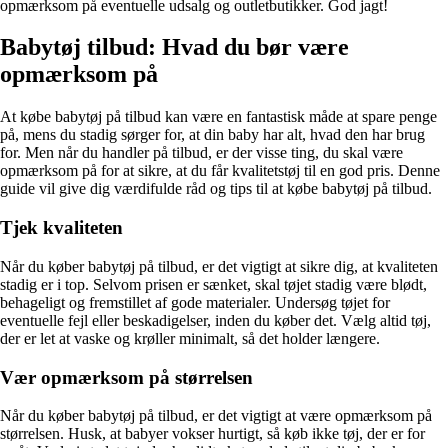
opmærksom på eventuelle udsalg og outletbutikker. God jagt!
Babytøj tilbud: Hvad du bør være
opmærksom på
At købe babytøj på tilbud kan være en fantastisk måde at spare penge
på, mens du stadig sørger for, at din baby har alt, hvad den har brug
for. Men når du handler på tilbud, er der visse ting, du skal være
opmærksom på for at sikre, at du får kvalitetstøj til en god pris. Denne
guide vil give dig værdifulde råd og tips til at købe babytøj på tilbud.
Tjek kvaliteten
Når du køber babytøj på tilbud, er det vigtigt at sikre dig, at kvaliteten
stadig er i top. Selvom prisen er sænket, skal tøjet stadig være blødt,
behageligt og fremstillet af gode materialer. Undersøg tøjet for
eventuelle fejl eller beskadigelser, inden du køber det. Vælg altid tøj,
der er let at vaske og krøller minimalt, så det holder længere.
Vær opmærksom på størrelsen
Når du køber babytøj på tilbud, er det vigtigt at være opmærksom på
størrelsen. Husk, at babyer vokser hurtigt, så køb ikke tøj, der er for