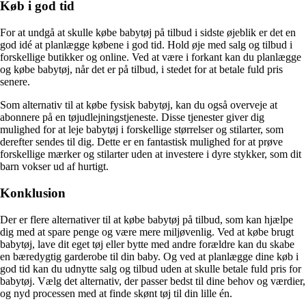
Køb i god tid
For at undgå at skulle købe babytøj på tilbud i sidste øjeblik er det en
god idé at planlægge købene i god tid. Hold øje med salg og tilbud i
forskellige butikker og online. Ved at være i forkant kan du planlægge
og købe babytøj, når det er på tilbud, i stedet for at betale fuld pris
senere.
Som alternativ til at købe fysisk babytøj, kan du også overveje at
abonnere på en tøjudlejningstjeneste. Disse tjenester giver dig
mulighed for at leje babytøj i forskellige størrelser og stilarter, som
derefter sendes til dig. Dette er en fantastisk mulighed for at prøve
forskellige mærker og stilarter uden at investere i dyre stykker, som dit
barn vokser ud af hurtigt.
Konklusion
Der er flere alternativer til at købe babytøj på tilbud, som kan hjælpe
dig med at spare penge og være mere miljøvenlig. Ved at købe brugt
babytøj, lave dit eget tøj eller bytte med andre forældre kan du skabe
en bæredygtig garderobe til din baby. Og ved at planlægge dine køb i
god tid kan du udnytte salg og tilbud uden at skulle betale fuld pris for
babytøj. Vælg det alternativ, der passer bedst til dine behov og værdier,
og nyd processen med at finde skønt tøj til din lille én.