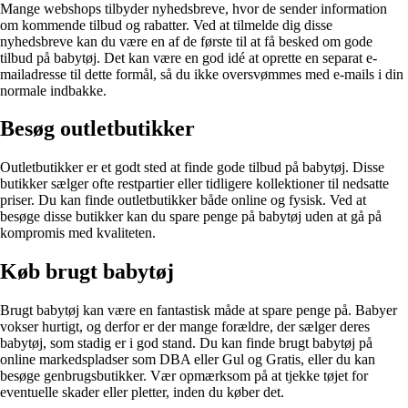
Mange webshops tilbyder nyhedsbreve, hvor de sender information
om kommende tilbud og rabatter. Ved at tilmelde dig disse
nyhedsbreve kan du være en af de første til at få besked om gode
tilbud på babytøj. Det kan være en god idé at oprette en separat e-
mailadresse til dette formål, så du ikke oversvømmes med e-mails i din
normale indbakke.
Besøg outletbutikker
Outletbutikker er et godt sted at finde gode tilbud på babytøj. Disse
butikker sælger ofte restpartier eller tidligere kollektioner til nedsatte
priser. Du kan finde outletbutikker både online og fysisk. Ved at
besøge disse butikker kan du spare penge på babytøj uden at gå på
kompromis med kvaliteten.
Køb brugt babytøj
Brugt babytøj kan være en fantastisk måde at spare penge på. Babyer
vokser hurtigt, og derfor er der mange forældre, der sælger deres
babytøj, som stadig er i god stand. Du kan finde brugt babytøj på
online markedspladser som DBA eller Gul og Gratis, eller du kan
besøge genbrugsbutikker. Vær opmærksom på at tjekke tøjet for
eventuelle skader eller pletter, inden du køber det.