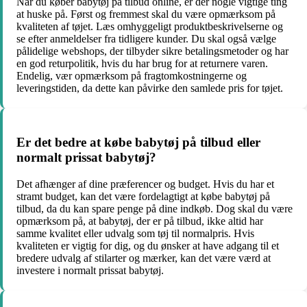
Når du køber babytøj på tilbud online, er der nogle vigtige ting
at huske på. Først og fremmest skal du være opmærksom på
kvaliteten af ​​tøjet. Læs omhyggeligt produktbeskrivelserne og
se efter anmeldelser fra tidligere kunder. Du skal også vælge
pålidelige webshops, der tilbyder sikre betalingsmetoder og har
en god returpolitik, hvis du har brug for at returnere varen.
Endelig, vær opmærksom på fragtomkostningerne og
leveringstiden, da dette kan påvirke den samlede pris for tøjet.
Er det bedre at købe babytøj på tilbud eller
normalt prissat babytøj?
Det afhænger af dine præferencer og budget. Hvis du har et
stramt budget, kan det være fordelagtigt at købe babytøj på
tilbud, da du kan spare penge på dine indkøb. Dog skal du være
opmærksom på, at babytøj, der er på tilbud, ikke altid har
samme kvalitet eller udvalg som tøj til normalpris. Hvis
kvaliteten er vigtig for dig, og du ønsker at have adgang til et
bredere udvalg af stilarter og mærker, kan det være værd at
investere i normalt prissat babytøj.