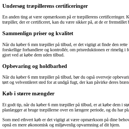
Undersøg træpillerens certificeringer
En anden ting at være opmærksom på er træpillerens certificeringer. Kv
træpiller, der er certificeret, kan du være sikker på, at de er fremstille
Sammenlign priser og kvalitet
Når du køber 6 mm træpiller på tilbud, er det vigtigt at finde den ret
forskellige forhandlere og kontrollér, om prisreduktionen er rimelig i 
gjort ved at købe dem uden tilbud.
Opbevaring og holdbarhed
Når du køber 6 mm træpiller på tilbud, bør du også overveje opbevari
tørt og velventileret sted for at undgå fugt, der kan påvirke deres bræ
Køb i større mængder
Et godt tip, når du køber 6 mm træpiller på tilbud, er at købe dem i s
planlægger at bruge træpillerne over en længere periode, og du har pl
Som med ethvert køb er det vigtigt at være opmærksom på dine behov og 
opnå en mere økonomisk og miljøvenlig opvarmning af dit hjem.