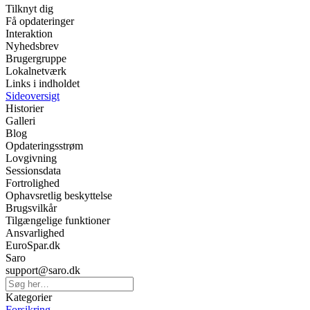
Tilknyt dig
Få opdateringer
Interaktion
Nyhedsbrev
Brugergruppe
Lokalnetværk
Links i indholdet
Sideoversigt
Historier
Galleri
Blog
Opdateringsstrøm
Lovgivning
Sessionsdata
Fortrolighed
Ophavsretlig beskyttelse
Brugsvilkår
Tilgængelige funktioner
Ansvarlighed
EuroSpar.dk
Saro
support@saro.dk
Kategorier
Forsikring