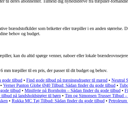
r til deres abonnenter. Tilmeld dig nyhedsbreve fra træpiller-forhandle
ive brændstofkilder som briketter eller træpiller i en anden størrelse. D
l dine behov og budget.
piller, kan du altid spørge venner, naboer eller lokale brændeovnsejere o
 6 mm træpiller til en pris, der passer til dit budget og behov.
 gode tilbud
•
Find gode tilbud på træningsdragter til mænd
•
Neutral S
•
Verner Panton Globe Ø40 Tilbud: Sådan finder du gode tilbud
•
Tubo
 gode tilbud
•
Miniferie på Bornholm – Sådan finder du gode tilbud
•
F
tilbud på landsholdstrøjer til børn
•
Tim og Simonsen Trusser Tilbud – 
ækken
•
Rukka MC Tøj Tilbud: Sådan finder du gode tilbud
•
Petroleum 