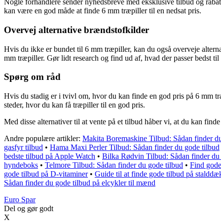
Nogle forhandlere sender nyhedsbreve med eksklusive tilbud og rabatte
kan være en god måde at finde 6 mm træpiller til en nedsat pris.
Overvej alternative brændstofkilder
Hvis du ikke er bundet til 6 mm træpiller, kan du også overveje alternat
mm træpiller. Gør lidt research og find ud af, hvad der passer bedst ti
Spørg om råd
Hvis du stadig er i tvivl om, hvor du kan finde en god pris på 6 mm træ
steder, hvor du kan få træpiller til en god pris.
Med disse alternativer til at vente på et tilbud håber vi, at du kan finde
Andre populære artikler:
Makita Boremaskine Tilbud: Sådan finder du
gasfyr tilbud
•
Hama Maxi Perler Tilbud: Sådan finder du gode tilbud
bedste tilbud på Apple Watch
•
Bilka Rødvin Tilbud: Sådan finder du
hyndeboks
•
Telmore Tilbud: Sådan finder du gode tilbud
•
Find gode 
gode tilbud på D-vitaminer
•
Guide til at finde gode tilbud på staldd
Sådan finder du gode tilbud på elcykler til mænd
Euro Spar
Del og gør godt
X