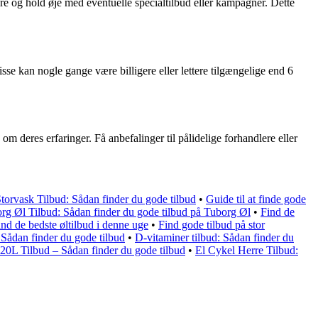
re og hold øje med eventuelle specialtilbud eller kampagner. Dette
isse kan nogle gange være billigere eller lettere tilgængelige end 6
m deres erfaringer. Få anbefalinger til pålidelige forhandlere eller
torvask Tilbud: Sådan finder du gode tilbud
•
Guide til at finde gode
rg Øl Tilbud: Sådan finder du gode tilbud på Tuborg Øl
•
Find de
ind de bedste øltilbud i denne uge
•
Find gode tilbud på stor
Sådan finder du gode tilbud
•
D-vitaminer tilbud: Sådan finder du
20L Tilbud – Sådan finder du gode tilbud
•
El Cykel Herre Tilbud: