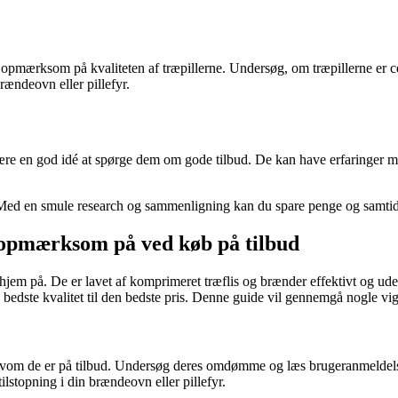
re opmærksom på kvaliteten af træpillerne. Undersøg, om træpillerne er c
rændeovn eller pillefyr.
ære en god idé at spørge dem om gode tilbud. De kan have erfaringer med
r. Med en smule research og sammenligning kan du spare penge og samtidi
 opmærksom på ved køb på tilbud
jem på. De er lavet af komprimeret træflis og brænder effektivt og ude
 bedste kvalitet til den bedste pris. Denne guide vil gennemgå nogle vig
elvom de er på tilbud. Undersøg deres omdømme og læs brugeranmeldelser f
tilstopning i din brændeovn eller pillefyr.