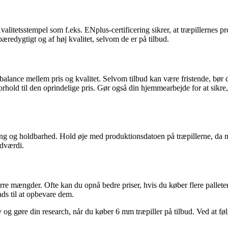
alitetsstempel som f.eks. ENplus-certificering sikrer, at træpillernes pr
t bæredygtigt og af høj kvalitet, selvom de er på tilbud.
te balance mellem pris og kvalitet. Selvom tilbud kan være fristende, b
forhold til den oprindelige pris. Gør også din hjemmearbejde for at sikre,
ng og holdbarhed. Hold øje med produktionsdatoen på træpillerne, da n
ndværdi.
tørre mængder. Ofte kan du opnå bedre priser, hvis du køber flere pallete
ads til at opbevare dem.
gøre din research, når du køber 6 mm træpiller på tilbud. Ved at følge d