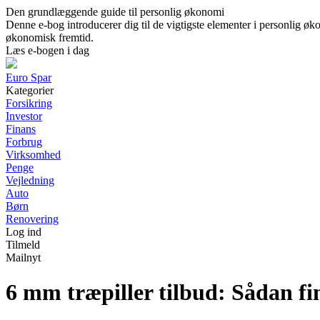
Den grundlæggende guide til personlig økonomi
Denne e-bog introducerer dig til de vigtigste elementer i personlig øko
økonomisk fremtid.
Læs e-bogen i dag
Euro Spar
Kategorier
Forsikring
Investor
Finans
Forbrug
Virksomhed
Penge
Vejledning
Auto
Børn
Renovering
Log ind
Tilmeld
Mailnyt
6 mm træpiller tilbud: Sådan fi